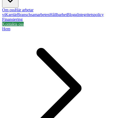
Om oss
Här arbetar
vi
Karriär
Branschsamarbeten
Hållbarhet
Blogg
Integritetspolicy
Finansiering
Kontakta oss
Hem