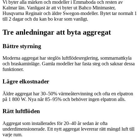
Vi byter alla märken och modeller i Emmaboda och resten av
Kalmar län. Vanligast är att vi byter ut Bahco Minimaster,
Husqvarna Reginair och äldre Swegon-modeller. Bytet tar normalt 1
till 2 dagar och du kan bo kvar som vanligt.
Tre anledningar att byta aggregat
Bättre styrning
Moderna aggregat har steglös luftflödesreglering, sommarnattkyla
och braskaminläge. Gamla modeller har fasta steg och saknar dessa
funktioner.
Lägre elkostnader
Äldre aggregat har 30–50% värmeåtervinning och ofta en elpatron
på 1 800 W. Nya når 85–95% och behöver ingen elpatron alls.
Rätt luftflöden
Aggregat som installerades för 20–40 år sedan är ofta
underdimensionerade. Ett nytt aggregat levererar rätt mängd luft till
varje rum.