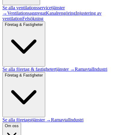
Se alla
ventilationsservice
tjänster
→
Ventilationsaggregat
Kanalrengöring
Injustering av
ventilation
Felsökning
Företag & Fastigheter
Se alla
företag & fastigheter
tjänster →
Ramavtal
Industri
Företag & Fastigheter
Se alla företagstjänster →
Ramavtal
Industri
Om oss