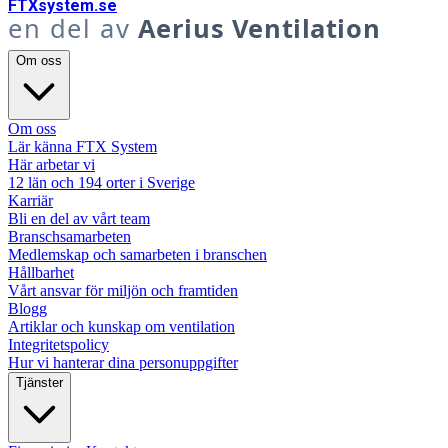
FTX
system
.se
en del av
Aerius Ventilation
Om oss
Om oss
Lär känna FTX System
Här arbetar vi
12 län och 194 orter i Sverige
Karriär
Bli en del av vårt team
Branschsamarbeten
Medlemskap och samarbeten i branschen
Hållbarhet
Vårt ansvar för miljön och framtiden
Blogg
Artiklar och kunskap om ventilation
Integritetspolicy
Hur vi hanterar dina personuppgifter
Tjänster