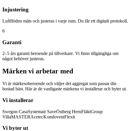
Injustering
Luftflöden mäts och justeras i varje rum. Du får ett digitalt protokoll.
6
Garanti
2–5 års garanti beroende på tillverkare. Vi finns tillgängliga om
något behöver justeras.
Märken vi arbetar med
Vi är märkesoberoende och väljer det aggregat som passar din
bostad bäst. Här är de vanligaste märkena vi installerar och byter ut.
Vi installerar
Swegon Casa
Systemair Save
Östberg Heru
FläktGroup
VillaMASTER
Acetec
Komfovent
Flexit
Vi byter ut