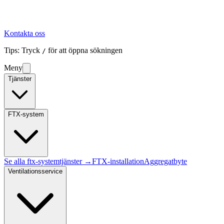
Kontakta oss
Tips: Tryck
för att öppna sökningen
/
Meny
Tjänster
FTX-system
Se alla
ftx-system
tjänster →
FTX-installation
Aggregatbyte
Ventilationsservice