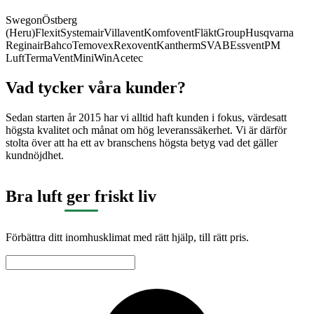
Swegon
Östberg
(Heru)
Flexit
Systemair
Villavent
Komfovent
FläktGroup
Husqvarna
Reginair
Bahco
Temovex
Rexovent
Kantherm
SVAB
Essvent
PM
Luft
TermaVent
MiniWin
Acetec
Vad tycker våra kunder?
Sedan starten år 2015 har vi alltid haft kunden i fokus, värdesatt
högsta kvalitet och månat om hög leveranssäkerhet. Vi är därför
stolta över att ha ett av branschens högsta betyg vad det gäller
kundnöjdhet.
Bra luft ger friskt liv
Förbättra ditt inomhusklimat med rätt hjälp, till rätt pris.