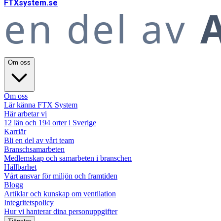
FTX
system
.se
en del av
A
Om oss
Om oss
Lär känna FTX System
Här arbetar vi
12 län och 194 orter i Sverige
Karriär
Bli en del av vårt team
Branschsamarbeten
Medlemskap och samarbeten i branschen
Hållbarhet
Vårt ansvar för miljön och framtiden
Blogg
Artiklar och kunskap om ventilation
Integritetspolicy
Hur vi hanterar dina personuppgifter