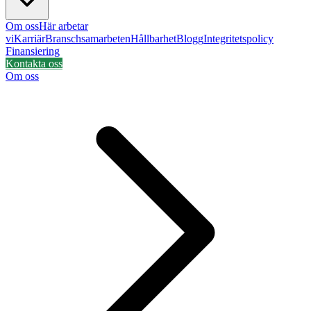
Om oss
Här arbetar
vi
Karriär
Branschsamarbeten
Hållbarhet
Blogg
Integritetspolicy
Finansiering
Kontakta oss
Om oss