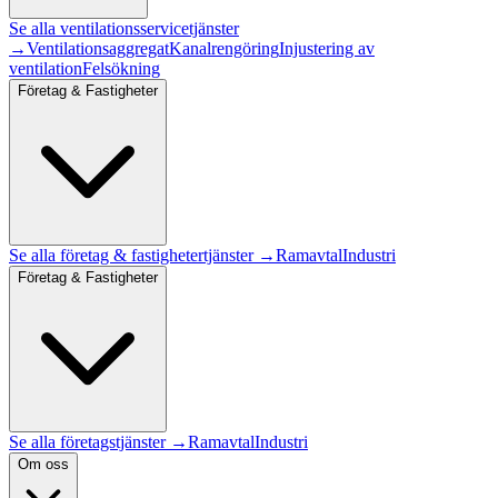
Se alla
ventilationsservice
tjänster
→
Ventilationsaggregat
Kanalrengöring
Injustering av
ventilation
Felsökning
Företag & Fastigheter
Se alla
företag & fastigheter
tjänster →
Ramavtal
Industri
Företag & Fastigheter
Se alla företagstjänster →
Ramavtal
Industri
Om oss