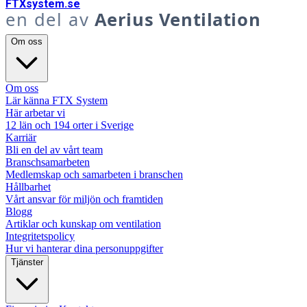
FTX
system
.se
en del av
Aerius Ventilation
Om oss
Om oss
Lär känna FTX System
Här arbetar vi
12 län och 194 orter i Sverige
Karriär
Bli en del av vårt team
Branschsamarbeten
Medlemskap och samarbeten i branschen
Hållbarhet
Vårt ansvar för miljön och framtiden
Blogg
Artiklar och kunskap om ventilation
Integritetspolicy
Hur vi hanterar dina personuppgifter
Tjänster