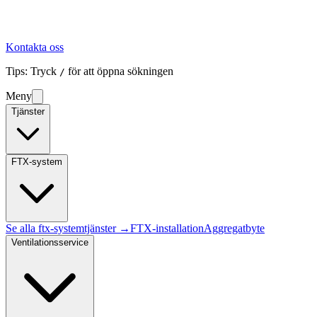
Kontakta oss
Tips: Tryck
för att öppna sökningen
/
Meny
Tjänster
FTX-system
Se alla
ftx-system
tjänster →
FTX-installation
Aggregatbyte
Ventilationsservice