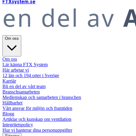
FTX
system
.se
en del av
A
Om oss
Om oss
Lär känna FTX System
Här arbetar vi
12 län och 194 orter i Sverige
Karriär
Bli en del av vårt team
Branschsamarbeten
Medlemskap och samarbeten i branschen
Hållbarhet
Vårt ansvar för miljön och framtiden
Blogg
Artiklar och kunskap om ventilation
Integritetspolicy
Hur vi hanterar dina personuppgifter