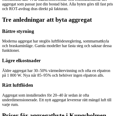
aggregat som passar just din bostad bäst. Alla byten görs till fast pris
och ROT-avdrag dras direkt på fakturan.
Tre anledningar att byta aggregat
Bättre styrning
Moderna aggregat har steglös luftflödesreglering, sommarnattkyla
och braskaminläge. Gamla modeller har fasta steg och saknar dessa
funktioner.
Lägre elkostnader
Äldre aggregat har 30–50% värmeåtervinning och ofta en elpatron
på 1 800 W. Nya når 85–95% och behöver ingen elpatron alls.
Rätt luftflöden
Aggregat som installerades för 20–40 år sedan är ofta
underdimensionerade. Ett nytt aggregat levererar rätt mängd luft till
varje rum.
Priser för aggregatbyte i
Kungsholmen