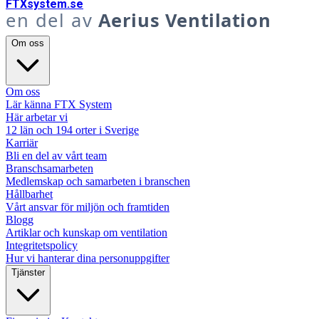
FTX
system
.se
en del av
Aerius Ventilation
Om oss
Om oss
Lär känna FTX System
Här arbetar vi
12 län och 194 orter i Sverige
Karriär
Bli en del av vårt team
Branschsamarbeten
Medlemskap och samarbeten i branschen
Hållbarhet
Vårt ansvar för miljön och framtiden
Blogg
Artiklar och kunskap om ventilation
Integritetspolicy
Hur vi hanterar dina personuppgifter
Tjänster