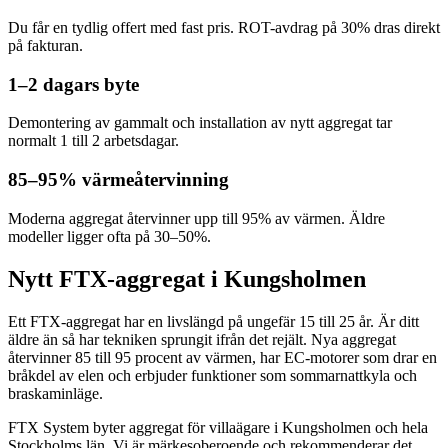
Du får en tydlig offert med fast pris. ROT-avdrag på 30% dras direkt
på fakturan.
1–2 dagars byte
Demontering av gammalt och installation av nytt aggregat tar
normalt 1 till 2 arbetsdagar.
85–95% värmeåtervinning
Moderna aggregat återvinner upp till 95% av värmen. Äldre
modeller ligger ofta på 30–50%.
Nytt FTX-aggregat i Kungsholmen
Ett FTX-aggregat har en livslängd på ungefär 15 till 25 år. Är ditt
äldre än så har tekniken sprungit ifrån det rejält. Nya aggregat
återvinner 85 till 95 procent av värmen, har EC-motorer som drar en
bråkdel av elen och erbjuder funktioner som sommarnattkyla och
braskaminläge.
FTX System byter aggregat för villaägare i Kungsholmen och hela
Stockholms län. Vi är märkesoberoende och rekommenderar det