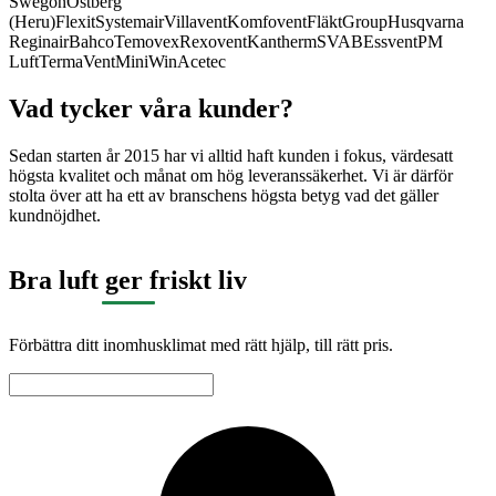
Swegon
Östberg
(Heru)
Flexit
Systemair
Villavent
Komfovent
FläktGroup
Husqvarna
Reginair
Bahco
Temovex
Rexovent
Kantherm
SVAB
Essvent
PM
Luft
TermaVent
MiniWin
Acetec
Vad tycker våra kunder?
Sedan starten år 2015 har vi alltid haft kunden i fokus, värdesatt
högsta kvalitet och månat om hög leveranssäkerhet. Vi är därför
stolta över att ha ett av branschens högsta betyg vad det gäller
kundnöjdhet.
Bra luft ger friskt liv
Förbättra ditt inomhusklimat med rätt hjälp, till rätt pris.