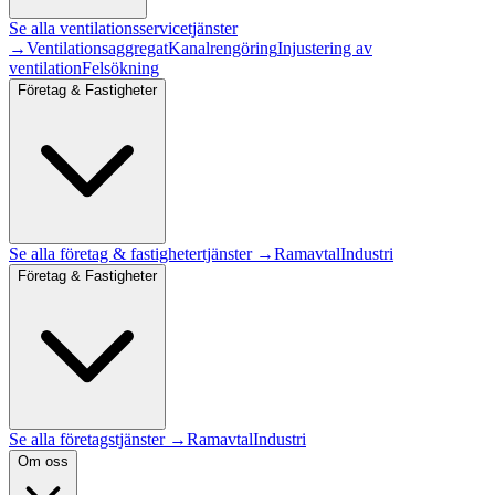
Se alla
ventilationsservice
tjänster
→
Ventilationsaggregat
Kanalrengöring
Injustering av
ventilation
Felsökning
Företag & Fastigheter
Se alla
företag & fastigheter
tjänster →
Ramavtal
Industri
Företag & Fastigheter
Se alla företagstjänster →
Ramavtal
Industri
Om oss