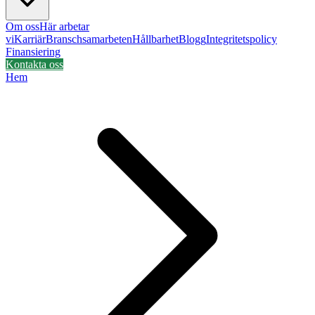
Om oss
Här arbetar
vi
Karriär
Branschsamarbeten
Hållbarhet
Blogg
Integritetspolicy
Finansiering
Kontakta oss
Hem