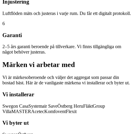
Injustering
Luftflöden mäts och justeras i varje rum. Du får ett digitalt protokoll.
6
Garanti
2–5 års garanti beroende på tillverkare. Vi finns tillgängliga om
något behöver justeras.
Märken vi arbetar med
Vi är märkesoberoende och väljer det aggregat som passar din
bostad bäst. Här är de vanligaste märkena vi installerar och byter ut.
Vi installerar
Swegon Casa
Systemair Save
Östberg Heru
FläktGroup
VillaMASTER
Acetec
Komfovent
Flexit
Vi byter ut