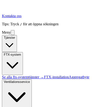
Kontakta oss
Tips: Tryck
för att öppna sökningen
/
Meny
Tjänster
FTX-system
Se alla
ftx-system
tjänster →
FTX-installation
Aggregatbyte
Ventilationsservice