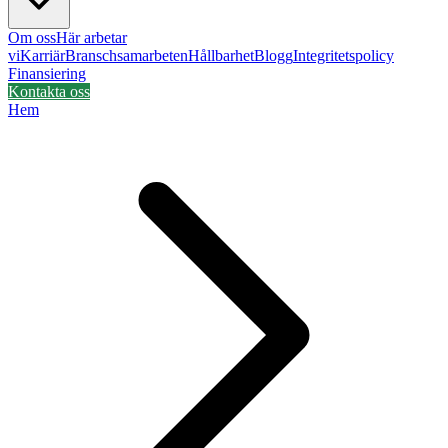
Om oss
Här arbetar
vi
Karriär
Branschsamarbeten
Hållbarhet
Blogg
Integritetspolicy
Finansiering
Kontakta oss
Hem