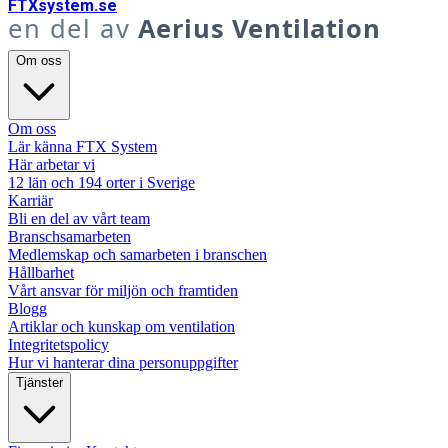
FTX
system
.se
en del av
Aerius Ventilation
Om oss
Om oss
Lär känna FTX System
Här arbetar vi
12 län och 194 orter i Sverige
Karriär
Bli en del av vårt team
Branschsamarbeten
Medlemskap och samarbeten i branschen
Hållbarhet
Vårt ansvar för miljön och framtiden
Blogg
Artiklar och kunskap om ventilation
Integritetspolicy
Hur vi hanterar dina personuppgifter
Tjänster