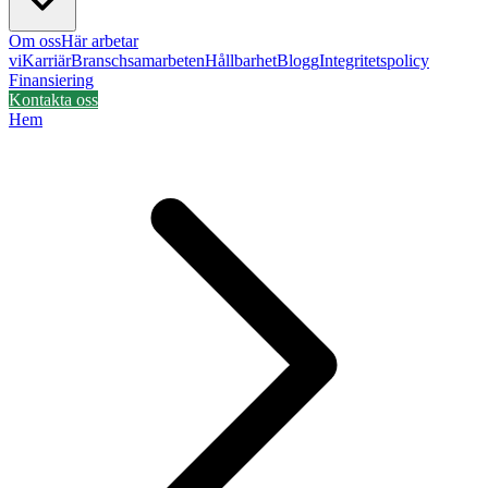
Om oss
Här arbetar
vi
Karriär
Branschsamarbeten
Hållbarhet
Blogg
Integritetspolicy
Finansiering
Kontakta oss
Hem