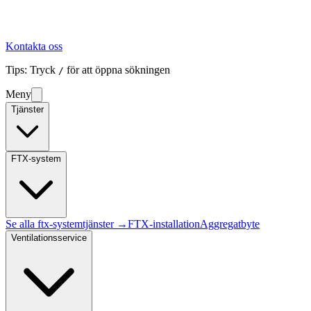
Kontakta oss
Tips: Tryck
för att öppna sökningen
/
Meny
Tjänster
FTX-system
Se alla
ftx-system
tjänster →
FTX-installation
Aggregatbyte
Ventilationsservice