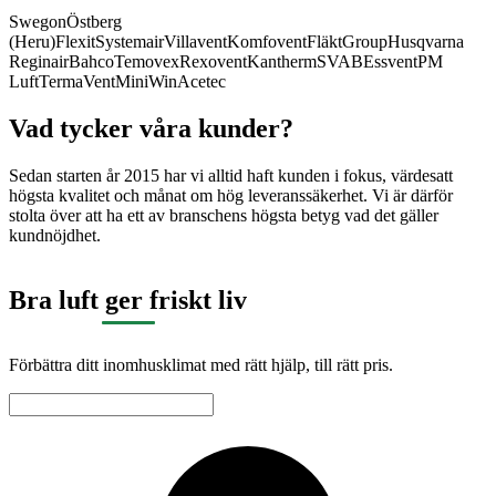
Swegon
Östberg
(Heru)
Flexit
Systemair
Villavent
Komfovent
FläktGroup
Husqvarna
Reginair
Bahco
Temovex
Rexovent
Kantherm
SVAB
Essvent
PM
Luft
TermaVent
MiniWin
Acetec
Vad tycker våra kunder?
Sedan starten år 2015 har vi alltid haft kunden i fokus, värdesatt
högsta kvalitet och månat om hög leveranssäkerhet. Vi är därför
stolta över att ha ett av branschens högsta betyg vad det gäller
kundnöjdhet.
Bra luft ger friskt liv
Förbättra ditt inomhusklimat med rätt hjälp, till rätt pris.