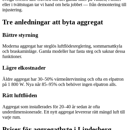
eller i tvättstugan tar vi hand om hela jobbet — från demontering till
injustering.
Tre anledningar att byta aggregat
Bättre styrning
Moderna aggregat har steglös luftflödesreglering, sommarnattkyla
och braskaminläge. Gamla modeller har fasta steg och saknar dessa
funktioner.
Lägre elkostnader
Äldre aggregat har 30–50% värmeåtervinning och ofta en elpatron
på 1 800 W. Nya når 85–95% och behöver ingen elpatron alls.
Rätt luftflöden
Aggregat som installerades för 20–40 år sedan är ofta
underdimensionerade. Ett nytt aggregat levererar rätt mängd luft till
varje rum.
Priser för aggregatbyte i
Lindesberg