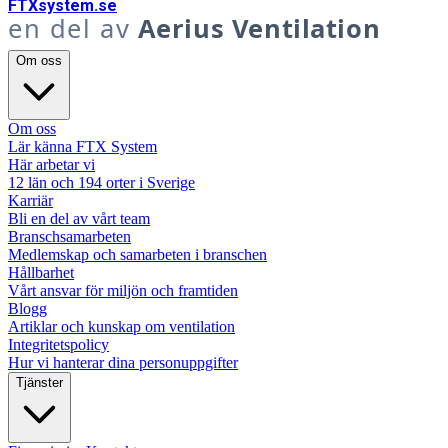
FTX
system
.se
en del av
Aerius Ventilation
Om oss
Om oss
Lär känna FTX System
Här arbetar vi
12 län och 194 orter i Sverige
Karriär
Bli en del av vårt team
Branschsamarbeten
Medlemskap och samarbeten i branschen
Hållbarhet
Vårt ansvar för miljön och framtiden
Blogg
Artiklar och kunskap om ventilation
Integritetspolicy
Hur vi hanterar dina personuppgifter
Tjänster