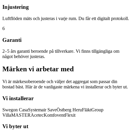
Injustering
Luftflöden mäts och justeras i varje rum. Du får ett digitalt protokoll.
6
Garanti
2–5 års garanti beroende på tillverkare. Vi finns tillgängliga om
något behöver justeras.
Märken vi arbetar med
Vi är märkesoberoende och väljer det aggregat som passar din
bostad bäst. Här är de vanligaste märkena vi installerar och byter ut.
Vi installerar
Swegon Casa
Systemair Save
Östberg Heru
FläktGroup
VillaMASTER
Acetec
Komfovent
Flexit
Vi byter ut