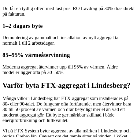
Du får en tydlig offert med fast pris. ROT-avdrag på 30% dras direkt
på fakturan.
1–2 dagars byte
Demontering av gammalt och installation av nytt aggregat tar
normalt 1 till 2 arbetsdagar.
85–95% värmeåtervinning
Moderna aggregat återvinner upp till 95% av värmen. Äldre
modeller ligger ofta på 30–50%.
Varför byta FTX-aggregat i Lindesberg?
Många villor i Lindesberg har FTX-aggregat som installerades på
80- eller 90-talet. De fungerar ofta fortfarande, men återvinner bara
30 till 50 procent av värmen och drar betydligt mer el än vad ett
modernt aggregat gör. Ett byte ger märkbar skillnad i både
energiförbrukning och luftkvalitet.
Vi på FTX System byter aggregat av alla märken i Lindesberg och
övriga Örebro län. Oavsett om det gamla sitter på vinden, i köket