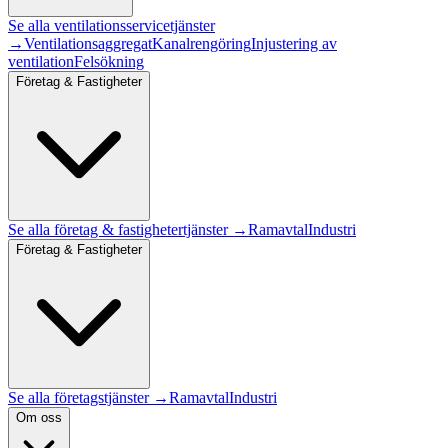
Se alla
ventilationsservice
tjänster
→
Ventilationsaggregat
Kanalrengöring
Injustering av
ventilation
Felsökning
Företag & Fastigheter
Se alla
företag & fastigheter
tjänster →
Ramavtal
Industri
Företag & Fastigheter
Se alla företagstjänster →
Ramavtal
Industri
Om oss