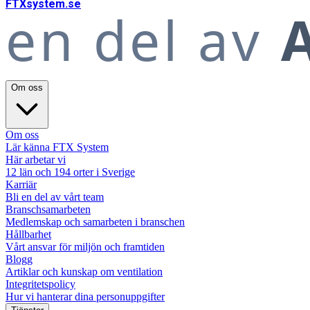
FTX
system
.se
en del av
A
Om oss
Om oss
Lär känna FTX System
Här arbetar vi
12 län och 194 orter i Sverige
Karriär
Bli en del av vårt team
Branschsamarbeten
Medlemskap och samarbeten i branschen
Hållbarhet
Vårt ansvar för miljön och framtiden
Blogg
Artiklar och kunskap om ventilation
Integritetspolicy
Hur vi hanterar dina personuppgifter