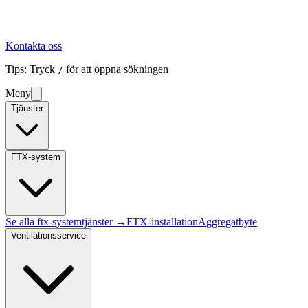
Kontakta oss
Tips: Tryck
för att öppna sökningen
/
Meny
Tjänster
FTX-system
Se alla
ftx-system
tjänster →
FTX-installation
Aggregatbyte
Ventilationsservice