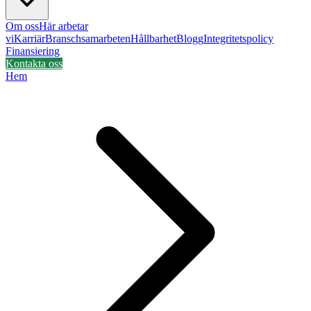
Om oss
Här arbetar
vi
Karriär
Branschsamarbeten
Hållbarhet
Blogg
Integritetspolicy
Finansiering
Kontakta oss
Hem