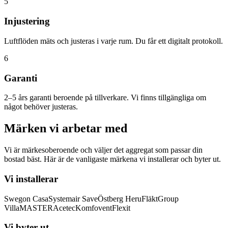
5
Injustering
Luftflöden mäts och justeras i varje rum. Du får ett digitalt protokoll.
6
Garanti
2–5 års garanti beroende på tillverkare. Vi finns tillgängliga om
något behöver justeras.
Märken vi arbetar med
Vi är märkesoberoende och väljer det aggregat som passar din
bostad bäst. Här är de vanligaste märkena vi installerar och byter ut.
Vi installerar
Swegon Casa
Systemair Save
Östberg Heru
FläktGroup
VillaMASTER
Acetec
Komfovent
Flexit
Vi byter ut