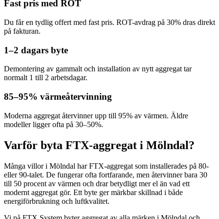
Fast pris med ROT
Du får en tydlig offert med fast pris. ROT-avdrag på 30% dras direkt
på fakturan.
1–2 dagars byte
Demontering av gammalt och installation av nytt aggregat tar
normalt 1 till 2 arbetsdagar.
85–95% värmeåtervinning
Moderna aggregat återvinner upp till 95% av värmen. Äldre
modeller ligger ofta på 30–50%.
Varför byta FTX-aggregat i Mölndal?
Många villor i Mölndal har FTX-aggregat som installerades på 80-
eller 90-talet. De fungerar ofta fortfarande, men återvinner bara 30
till 50 procent av värmen och drar betydligt mer el än vad ett
modernt aggregat gör. Ett byte ger märkbar skillnad i både
energiförbrukning och luftkvalitet.
Vi på FTX System byter aggregat av alla märken i Mölndal och