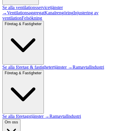
Se alla
ventilationsservice
tjänster
→
Ventilationsaggregat
Kanalrengöring
Injustering av
ventilation
Felsökning
Företag & Fastigheter
Se alla
företag & fastigheter
tjänster →
Ramavtal
Industri
Företag & Fastigheter
Se alla företagstjänster →
Ramavtal
Industri
Om oss