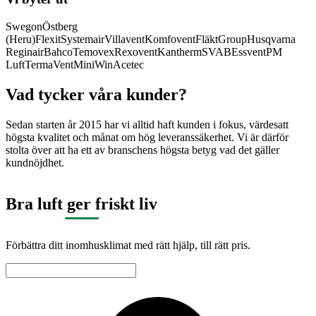
Swegon
Östberg
(Heru)
Flexit
Systemair
Villavent
Komfovent
FläktGroup
Husqvarna
Reginair
Bahco
Temovex
Rexovent
Kantherm
SVAB
Essvent
PM
Luft
TermaVent
MiniWin
Acetec
Vad tycker våra kunder?
Sedan starten år 2015 har vi alltid haft kunden i fokus, värdesatt
högsta kvalitet och månat om hög leveranssäkerhet. Vi är därför
stolta över att ha ett av branschens högsta betyg vad det gäller
kundnöjdhet.
Bra luft ger friskt liv
Förbättra ditt inomhusklimat med rätt hjälp, till rätt pris.