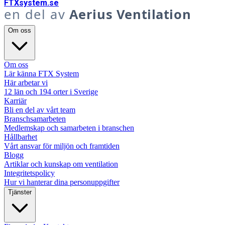
FTX
system
.se
en del av
Aerius Ventilation
Om oss
Om oss
Lär känna FTX System
Här arbetar vi
12 län och 194 orter i Sverige
Karriär
Bli en del av vårt team
Branschsamarbeten
Medlemskap och samarbeten i branschen
Hållbarhet
Vårt ansvar för miljön och framtiden
Blogg
Artiklar och kunskap om ventilation
Integritetspolicy
Hur vi hanterar dina personuppgifter
Tjänster