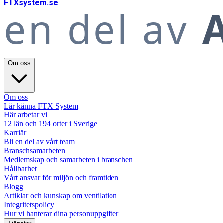
FTX
system
.se
en del av
A
Om oss
Om oss
Lär känna FTX System
Här arbetar vi
12 län och 194 orter i Sverige
Karriär
Bli en del av vårt team
Branschsamarbeten
Medlemskap och samarbeten i branschen
Hållbarhet
Vårt ansvar för miljön och framtiden
Blogg
Artiklar och kunskap om ventilation
Integritetspolicy
Hur vi hanterar dina personuppgifter