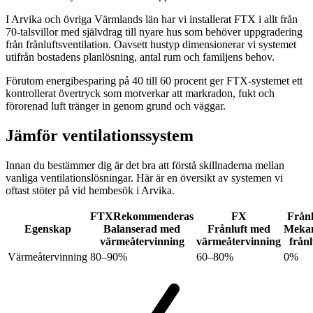
I Arvika och övriga Värmlands län har vi installerat FTX i allt från
70-talsvillor med självdrag till nyare hus som behöver uppgradering
från frånluftsventilation. Oavsett hustyp dimensionerar vi systemet
utifrån bostadens planlösning, antal rum och familjens behov.
Förutom energibesparing på 40 till 60 procent ger FTX-systemet ett
kontrollerat övertryck som motverkar att markradon, fukt och
förorenad luft tränger in genom grund och väggar.
Jämför ventilationssystem
Innan du bestämmer dig är det bra att förstå skillnaderna mellan
vanliga ventilationslösningar. Här är en översikt av systemen vi
oftast stöter på vid hembesök i Arvika.
FTX
Rekommenderas
FX
Frånl
Egenskap
Balanserad med
Frånluft med
Mekan
värmeåtervinning
värmeåtervinning
frånl
Värmeåtervinning
80–90%
60–80%
0%