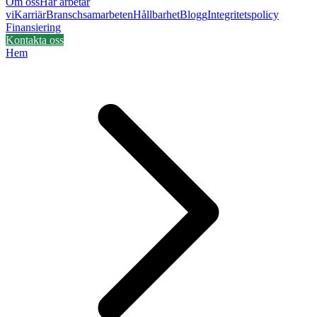
Om oss
Här arbetar
vi
Karriär
Branschsamarbeten
Hållbarhet
Blogg
Integritetspolicy
Finansiering
Kontakta oss
Hem