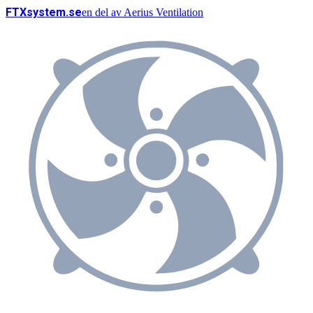
FTX
system
.se
en del av
Aerius Ventilation