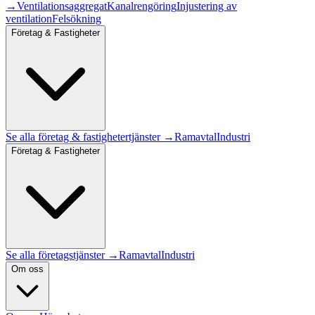
→
Ventilationsaggregat
Kanalrengöring
Injustering av
ventilation
Felsökning
Företag & Fastigheter
Se alla
företag & fastigheter
tjänster →
Ramavtal
Industri
Företag & Fastigheter
Se alla företagstjänster →
Ramavtal
Industri
Om oss