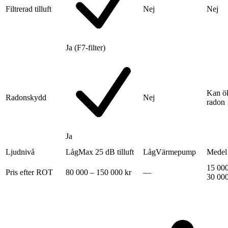
Filtrerad tilluft
Nej
Nej
Ja (F7-filter)
Kan ö
Radonskydd
Nej
radon
Ja
Ljudnivå
Låg
Max 25 dB tilluft
Låg
Värmepump
Medel
15 000
Pris efter ROT
80 000 – 150 000 kr
—
30 000