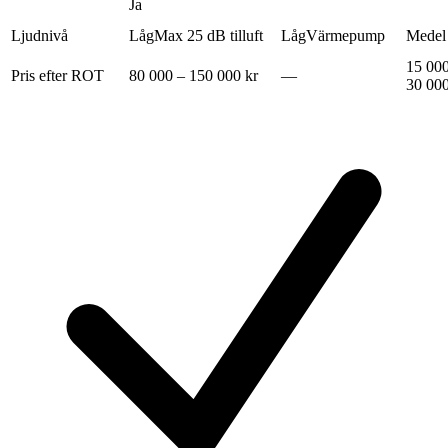
Ja
Ljudnivå
Låg
Max 25 dB tilluft
Låg
Värmepump
Medel
15 000
Pris efter ROT
80 000 – 150 000 kr
—
30 000