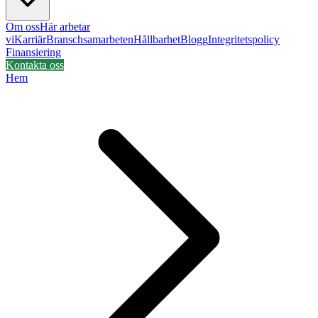
Om oss
Här arbetar
vi
Karriär
Branschsamarbeten
Hållbarhet
Blogg
Integritetspolicy
Finansiering
Kontakta oss
Hem