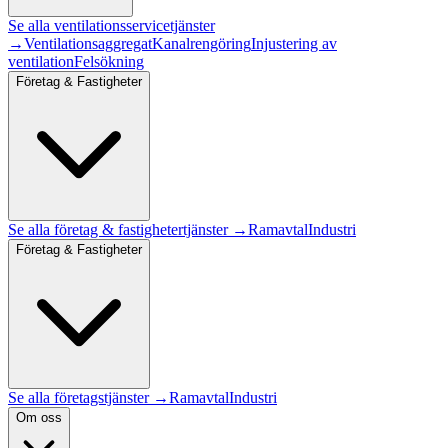
Se alla
ventilationsservice
tjänster
→
Ventilationsaggregat
Kanalrengöring
Injustering av
ventilation
Felsökning
Företag & Fastigheter
Se alla
företag & fastigheter
tjänster →
Ramavtal
Industri
Företag & Fastigheter
Se alla företagstjänster →
Ramavtal
Industri
Om oss