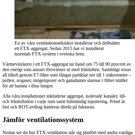
En av våra ventilationstekniker installerar och driftsätter
ett FTX-aggregat. Sedan 2015 har vi installerat
tusentals FTX-system i svenska hem.
Värmeväxlaren i ett FTX-aggregat tar hand om 75 till 90 procent av
den energi som annars försvinner ut med frånluften. Samtidigt renas
all tilluft genom F7-filter som fångar partiklar ner till 1 mikrometer –
pollen, avgaser, mögel­sporer och gatudamm stannar i filtret istället
för att hamna i dina lungor.
Alla våra installationer inkluderar aggregat, isolerade kanaler, till-
och frånluftsdon i varje rum samt fullständig injustering. Priset är
fast och ROT-avdrag hanteras direkt på fakturan.
Jämför ventilationssystem
Nedan ser du hur FTX-ventilation står sig jämfört med andra vanliga