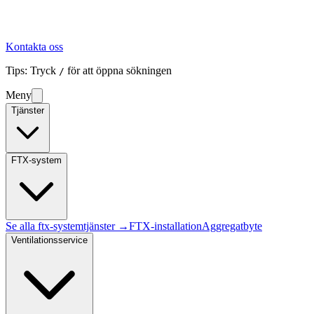
Kontakta oss
Tips: Tryck
för att öppna sökningen
/
Meny
Tjänster
FTX-system
Se alla
ftx-system
tjänster →
FTX-installation
Aggregatbyte
Ventilationsservice