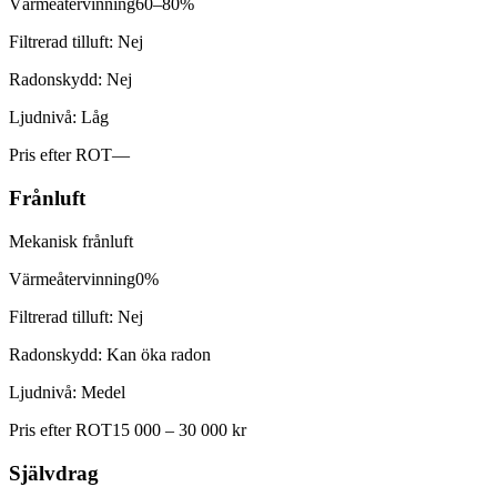
Värmeåtervinning
60–80%
Filtrerad tilluft:
Nej
Radonskydd:
Nej
Ljudnivå:
Låg
Pris efter ROT
—
Frånluft
Mekanisk frånluft
Värmeåtervinning
0%
Filtrerad tilluft:
Nej
Radonskydd:
Kan öka radon
Ljudnivå:
Medel
Pris efter ROT
15 000 – 30 000 kr
Självdrag