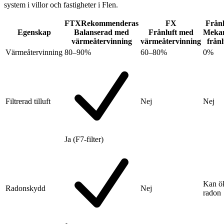
system i villor och fastigheter i Flen.
FTX
Rekommenderas
FX
Frånl
Egenskap
Balanserad med
Frånluft med
Mekan
värmeåtervinning
värmeåtervinning
frånl
Värmeåtervinning
80–90%
60–80%
0%
Filtrerad tilluft
Nej
Nej
Ja (F7-filter)
Kan ö
Radonskydd
Nej
radon