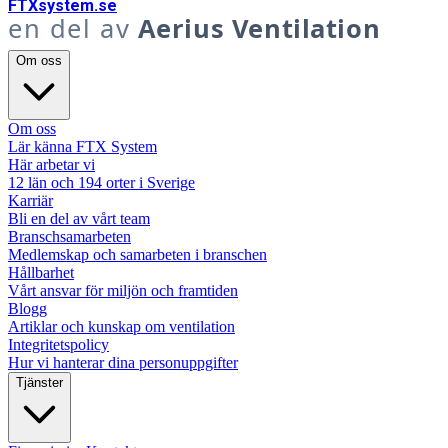
FTX
system
.se
en del av
Aerius Ventilation
Om oss
Om oss
Lär känna FTX System
Här arbetar vi
12 län och 194 orter i Sverige
Karriär
Bli en del av vårt team
Branschsamarbeten
Medlemskap och samarbeten i branschen
Hållbarhet
Vårt ansvar för miljön och framtiden
Blogg
Artiklar och kunskap om ventilation
Integritetspolicy
Hur vi hanterar dina personuppgifter
Tjänster