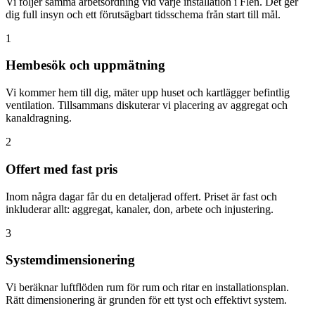
Vi följer samma arbetsordning vid varje installation i Flen. Det ger
dig full insyn och ett förutsägbart tidsschema från start till mål.
1
Hembesök och uppmätning
Vi kommer hem till dig, mäter upp huset och kartlägger befintlig
ventilation. Tillsammans diskuterar vi placering av aggregat och
kanaldragning.
2
Offert med fast pris
Inom några dagar får du en detaljerad offert. Priset är fast och
inkluderar allt: aggregat, kanaler, don, arbete och injustering.
3
Systemdimensionering
Vi beräknar luftflöden rum för rum och ritar en installationsplan.
Rätt dimensionering är grunden för ett tyst och effektivt system.