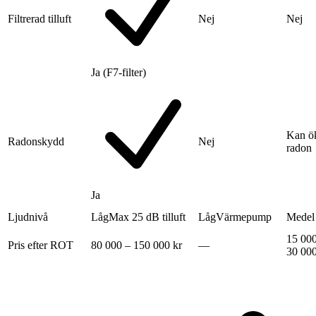
Filtrerad tilluft
Nej
Nej
Ja (F7-filter)
Kan ö
Radonskydd
Nej
radon
Ja
Ljudnivå
Låg
Max 25 dB tilluft
Låg
Värmepump
Medel
15 000
Pris efter ROT
80 000 – 150 000 kr
—
30 000