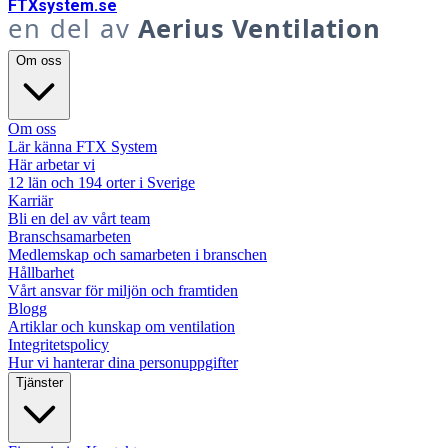
FTX
system
.se
en del av
Aerius Ventilation
Om oss
Om oss
Lär känna FTX System
Här arbetar vi
12 län och 194 orter i Sverige
Karriär
Bli en del av vårt team
Branschsamarbeten
Medlemskap och samarbeten i branschen
Hållbarhet
Vårt ansvar för miljön och framtiden
Blogg
Artiklar och kunskap om ventilation
Integritetspolicy
Hur vi hanterar dina personuppgifter
Tjänster