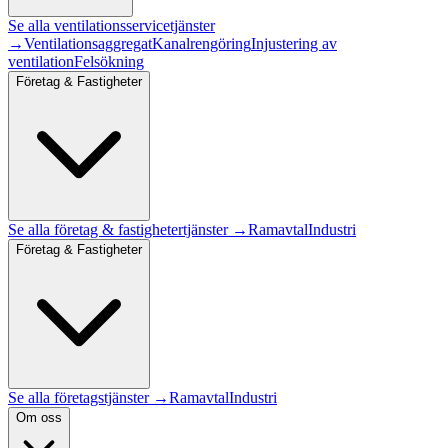
Se alla
ventilationsservice
tjänster
→
Ventilationsaggregat
Kanalrengöring
Injustering av
ventilation
Felsökning
Företag & Fastigheter
Se alla
företag & fastigheter
tjänster →
Ramavtal
Industri
Företag & Fastigheter
Se alla företagstjänster →
Ramavtal
Industri
Om oss