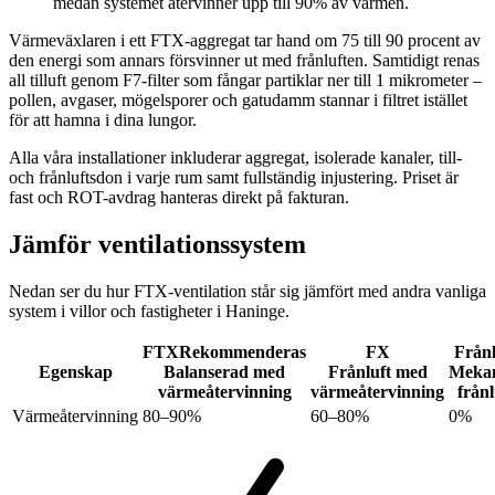
medan systemet återvinner upp till 90% av värmen.
Värmeväxlaren i ett FTX-aggregat tar hand om 75 till 90 procent av
den energi som annars försvinner ut med frånluften. Samtidigt renas
all tilluft genom F7-filter som fångar partiklar ner till 1 mikrometer –
pollen, avgaser, mögel­sporer och gatudamm stannar i filtret istället
för att hamna i dina lungor.
Alla våra installationer inkluderar aggregat, isolerade kanaler, till-
och frånluftsdon i varje rum samt fullständig injustering. Priset är
fast och ROT-avdrag hanteras direkt på fakturan.
Jämför ventilationssystem
Nedan ser du hur FTX-ventilation står sig jämfört med andra vanliga
system i villor och fastigheter i Haninge.
FTX
Rekommenderas
FX
Frånl
Egenskap
Balanserad med
Frånluft med
Mekan
värmeåtervinning
värmeåtervinning
frånl
Värmeåtervinning
80–90%
60–80%
0%