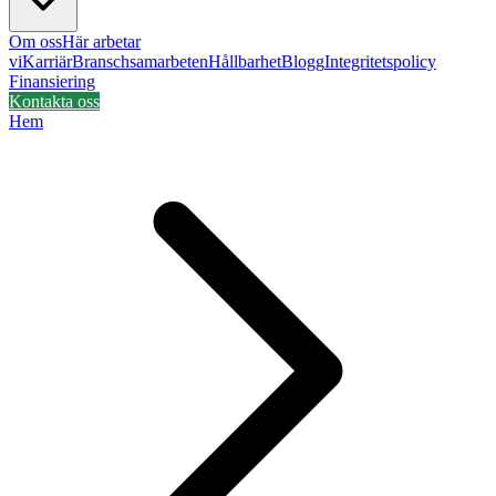
Om oss
Här arbetar
vi
Karriär
Branschsamarbeten
Hållbarhet
Blogg
Integritetspolicy
Finansiering
Kontakta oss
Hem