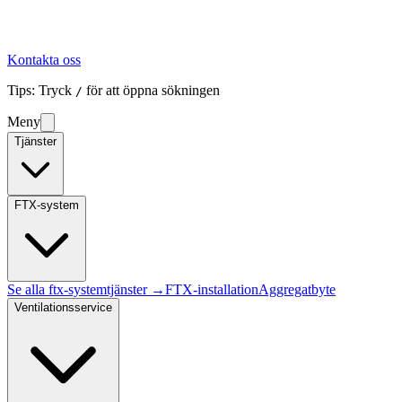
Kontakta oss
Tips: Tryck
för att öppna sökningen
/
Meny
Tjänster
FTX-system
Se alla
ftx-system
tjänster →
FTX-installation
Aggregatbyte
Ventilationsservice