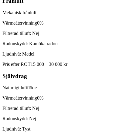
Frånluft
Mekanisk frånluft
Värmeåtervinning
0%
Filtrerad tilluft:
Nej
Radonskydd:
Kan öka radon
Ljudnivå:
Medel
Pris efter ROT
15 000 – 30 000 kr
Självdrag
Naturligt luftflöde
Värmeåtervinning
0%
Filtrerad tilluft:
Nej
Radonskydd:
Nej
Ljudnivå:
Tyst