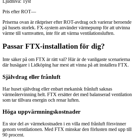
Ljudnivå:
Tyst
Pris efter ROT
—
Priserna ovan är riktpriser efter ROT-avdrag och varierar beroende
på husets storlek. FX-system använder värmepump för att utvinna
värme till varmvatten, inte för att värma ventilationsluften.
Passar FTX-installation för dig?
Inte säker på om FTX är rätt val? Här är de vanligaste scenarierna
där husägare i Lidköping har mest att vinna på att installera FTX.
Självdrag eller frånluft
Har huset självdrag eller enbart mekanisk frånluft saknas
värmeåtervinning helt. FTX ersätter det med balanserad ventilation
som tar tillvara energin och renar luften.
Höga uppvärmningskostnader
En stor del av värmekostnaden i en villa med frånluft försvinner
genom ventilationen. Med FTX minskar den förlusten med upp till
90 procent.