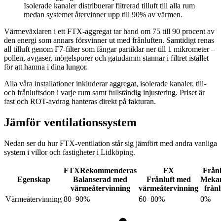
Isolerade kanaler distribuerar filtrerad tilluft till alla rum
medan systemet återvinner upp till 90% av värmen.
Värmeväxlaren i ett FTX-aggregat tar hand om 75 till 90 procent av
den energi som annars försvinner ut med frånluften. Samtidigt renas
all tilluft genom F7-filter som fångar partiklar ner till 1 mikrometer –
pollen, avgaser, mögel­sporer och gatudamm stannar i filtret istället
för att hamna i dina lungor.
Alla våra installationer inkluderar aggregat, isolerade kanaler, till-
och frånluftsdon i varje rum samt fullständig injustering. Priset är
fast och ROT-avdrag hanteras direkt på fakturan.
Jämför ventilationssystem
Nedan ser du hur FTX-ventilation står sig jämfört med andra vanliga
system i villor och fastigheter i Lidköping.
FTX
Rekommenderas
FX
Frånl
Egenskap
Balanserad med
Frånluft med
Mekan
värmeåtervinning
värmeåtervinning
frånl
Värmeåtervinning
80–90%
60–80%
0%