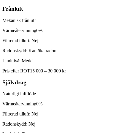
Frånluft
Mekanisk frånluft
Värmeåtervinning
0%
Filtrerad tilluft:
Nej
Radonskydd:
Kan öka radon
Ljudnivå:
Medel
Pris efter ROT
15 000 – 30 000 kr
Självdrag
Naturligt luftflöde
Värmeåtervinning
0%
Filtrerad tilluft:
Nej
Radonskydd:
Nej