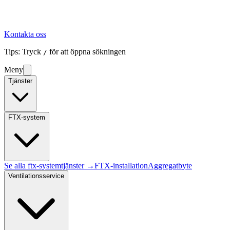
Kontakta oss
Tips: Tryck
för att öppna sökningen
/
Meny
Tjänster
FTX-system
Se alla
ftx-system
tjänster →
FTX-installation
Aggregatbyte
Ventilationsservice