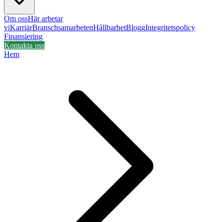
Om oss
Här arbetar
vi
Karriär
Branschsamarbeten
Hållbarhet
Blogg
Integritetspolicy
Finansiering
Kontakta oss
Hem