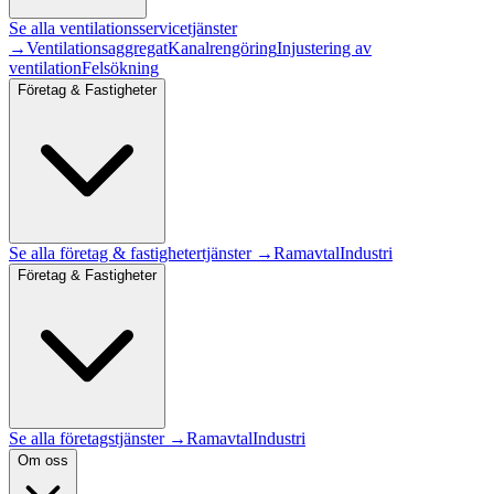
Se alla
ventilationsservice
tjänster
→
Ventilationsaggregat
Kanalrengöring
Injustering av
ventilation
Felsökning
Företag & Fastigheter
Se alla
företag & fastigheter
tjänster →
Ramavtal
Industri
Företag & Fastigheter
Se alla företagstjänster →
Ramavtal
Industri
Om oss