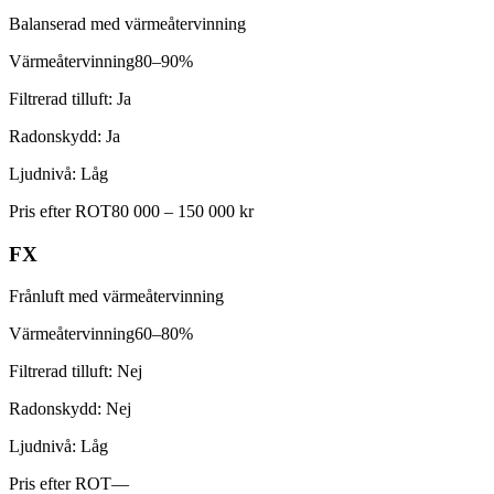
Balanserad med värmeåtervinning
Värmeåtervinning
80–90%
Filtrerad tilluft:
Ja
Radonskydd:
Ja
Ljudnivå:
Låg
Pris efter ROT
80 000 – 150 000 kr
FX
Frånluft med värmeåtervinning
Värmeåtervinning
60–80%
Filtrerad tilluft:
Nej
Radonskydd:
Nej
Ljudnivå:
Låg
Pris efter ROT
—