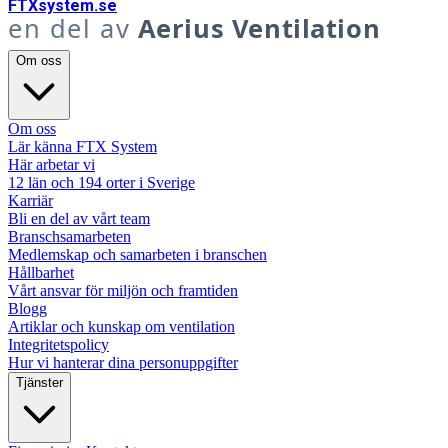
FTX
system
.se
en del av
Aerius Ventilation
Om oss
Om oss
Lär känna FTX System
Här arbetar vi
12 län och 194 orter i Sverige
Karriär
Bli en del av vårt team
Branschsamarbeten
Medlemskap och samarbeten i branschen
Hållbarhet
Vårt ansvar för miljön och framtiden
Blogg
Artiklar och kunskap om ventilation
Integritetspolicy
Hur vi hanterar dina personuppgifter
Tjänster