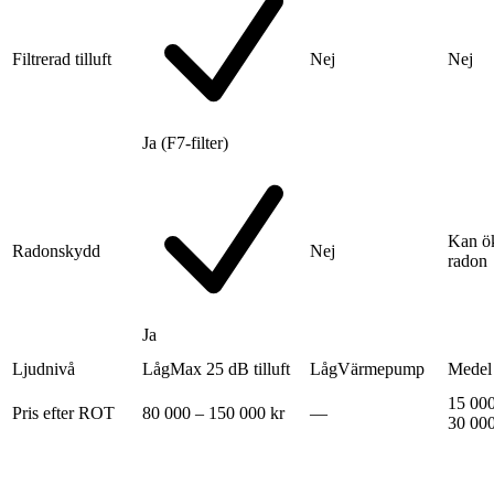
Filtrerad tilluft
Nej
Nej
Ja (F7-filter)
Kan ö
Radonskydd
Nej
radon
Ja
Ljudnivå
Låg
Max 25 dB tilluft
Låg
Värmepump
Medel
15 000
Pris efter ROT
80 000 – 150 000 kr
—
30 000