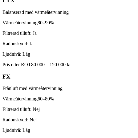
FTX
Balanserad med värmeåtervinning
Värmeåtervinning
80–90%
Filtrerad tilluft:
Ja
Radonskydd:
Ja
Ljudnivå:
Låg
Pris efter ROT
80 000 – 150 000 kr
FX
Frånluft med värmeåtervinning
Värmeåtervinning
60–80%
Filtrerad tilluft:
Nej
Radonskydd:
Nej
Ljudnivå:
Låg