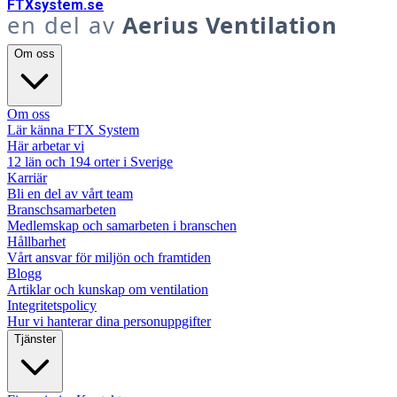
FTX
system
.se
en del av
Aerius Ventilation
Om oss
Om oss
Lär känna FTX System
Här arbetar vi
12 län och 194 orter i Sverige
Karriär
Bli en del av vårt team
Branschsamarbeten
Medlemskap och samarbeten i branschen
Hållbarhet
Vårt ansvar för miljön och framtiden
Blogg
Artiklar och kunskap om ventilation
Integritetspolicy
Hur vi hanterar dina personuppgifter
Tjänster