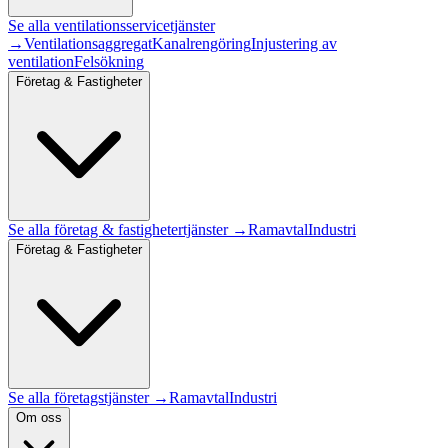
Se alla
ventilationsservice
tjänster
→
Ventilationsaggregat
Kanalrengöring
Injustering av
ventilation
Felsökning
Företag & Fastigheter
Se alla
företag & fastigheter
tjänster →
Ramavtal
Industri
Företag & Fastigheter
Se alla företagstjänster →
Ramavtal
Industri
Om oss