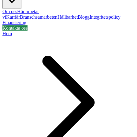
Om oss
Här arbetar
vi
Karriär
Branschsamarbeten
Hållbarhet
Blogg
Integritetspolicy
Finansiering
Kontakta oss
Hem