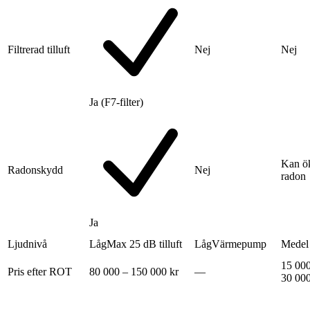
Filtrerad tilluft
Nej
Nej
Ja (F7-filter)
Kan ö
Radonskydd
Nej
radon
Ja
Ljudnivå
Låg
Max 25 dB tilluft
Låg
Värmepump
Medel
15 000
Pris efter ROT
80 000 – 150 000 kr
—
30 000