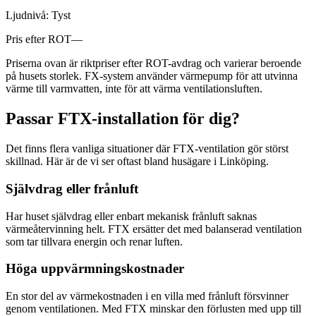
Ljudnivå:
Tyst
Pris efter ROT
—
Priserna ovan är riktpriser efter ROT-avdrag och varierar beroende
på husets storlek. FX-system använder värmepump för att utvinna
värme till varmvatten, inte för att värma ventilationsluften.
Passar FTX-installation för dig?
Det finns flera vanliga situationer där FTX-ventilation gör störst
skillnad. Här är de vi ser oftast bland husägare i Linköping.
Självdrag eller frånluft
Har huset självdrag eller enbart mekanisk frånluft saknas
värmeåtervinning helt. FTX ersätter det med balanserad ventilation
som tar tillvara energin och renar luften.
Höga uppvärmningskostnader
En stor del av värmekostnaden i en villa med frånluft försvinner
genom ventilationen. Med FTX minskar den förlusten med upp till