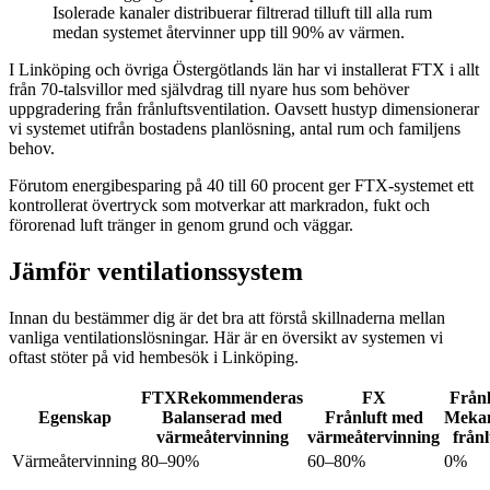
Isolerade kanaler distribuerar filtrerad tilluft till alla rum
medan systemet återvinner upp till 90% av värmen.
I Linköping och övriga Östergötlands län har vi installerat FTX i allt
från 70-talsvillor med självdrag till nyare hus som behöver
uppgradering från frånluftsventilation. Oavsett hustyp dimensionerar
vi systemet utifrån bostadens planlösning, antal rum och familjens
behov.
Förutom energibesparing på 40 till 60 procent ger FTX-systemet ett
kontrollerat övertryck som motverkar att markradon, fukt och
förorenad luft tränger in genom grund och väggar.
Jämför ventilationssystem
Innan du bestämmer dig är det bra att förstå skillnaderna mellan
vanliga ventilationslösningar. Här är en översikt av systemen vi
oftast stöter på vid hembesök i Linköping.
FTX
Rekommenderas
FX
Frånl
Egenskap
Balanserad med
Frånluft med
Mekan
värmeåtervinning
värmeåtervinning
frånl
Värmeåtervinning
80–90%
60–80%
0%