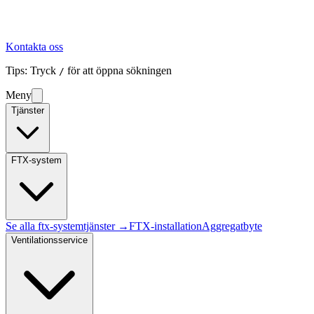
Kontakta oss
Tips: Tryck
för att öppna sökningen
/
Meny
Tjänster
FTX-system
Se alla
ftx-system
tjänster →
FTX-installation
Aggregatbyte
Ventilationsservice