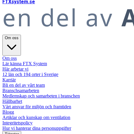
FTX
system
.se
en del av
A
Om oss
Om oss
Lär känna FTX System
Här arbetar vi
12 län och 194 orter i Sverige
Karriär
Bli en del av vårt team
Branschsamarbeten
Medlemskap och samarbeten i branschen
Hållbarhet
Vårt ansvar för miljön och framtiden
Blogg
Artiklar och kunskap om ventilation
Integritetspolicy
Hur vi hanterar dina personuppgifter