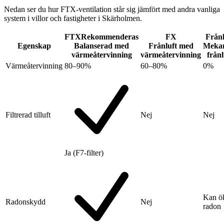
Nedan ser du hur FTX-ventilation står sig jämfört med andra vanliga
system i villor och fastigheter i Skärholmen.
FTX
Rekommenderas
FX
Frånl
Egenskap
Balanserad med
Frånluft med
Mekan
värmeåtervinning
värmeåtervinning
frånl
Värmeåtervinning
80–90%
60–80%
0%
Filtrerad tilluft
Nej
Nej
Ja (F7-filter)
Kan ö
Radonskydd
Nej
radon