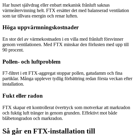
Har huset självdrag eller enbart mekanisk frånluft saknas
värmeåtervinning helt. FTX ersätter det med balanserad ventilation
som tar tillvara energin och renar luften.
Höga uppvärmningskostnader
En stor del av värmekostnaden i en villa med frånluft försvinner
genom ventilationen. Med FTX minskar den förlusten med upp till
90 procent.
Pollen- och luftproblem
F7-filtret i ett FTX-aggregat stoppar pollen, gatudamm och fina
partiklar. Många upplever tydlig förbättring redan första veckan efter
installation.
Fukt eller radon
FTX skapar ett kontrollerat övertryck som motverkar att markradon
och fuktig luft tränger in genom grunden. Effektivt mot både
blåbetongradon och markradon.
Så går en FTX-installation till