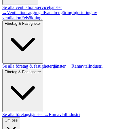
Se alla
ventilationsservice
tjänster
→
Ventilationsaggregat
Kanalrengöring
Injustering av
ventilation
Felsökning
Företag & Fastigheter
Se alla
företag & fastigheter
tjänster →
Ramavtal
Industri
Företag & Fastigheter
Se alla företagstjänster →
Ramavtal
Industri
Om oss