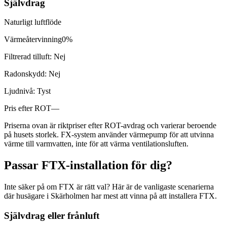
Självdrag
Naturligt luftflöde
Värmeåtervinning
0%
Filtrerad tilluft:
Nej
Radonskydd:
Nej
Ljudnivå:
Tyst
Pris efter ROT
—
Priserna ovan är riktpriser efter ROT-avdrag och varierar beroende
på husets storlek. FX-system använder värmepump för att utvinna
värme till varmvatten, inte för att värma ventilationsluften.
Passar FTX-installation för dig?
Inte säker på om FTX är rätt val? Här är de vanligaste scenarierna
där husägare i Skärholmen har mest att vinna på att installera FTX.
Självdrag eller frånluft