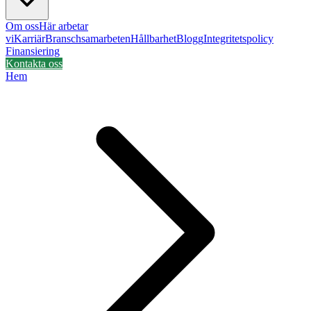
Om oss
Här arbetar
vi
Karriär
Branschsamarbeten
Hållbarhet
Blogg
Integritetspolicy
Finansiering
Kontakta oss
Hem