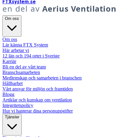
FTX
system
.se
en del av
Aerius Ventilation
Om oss
Om oss
Lär känna FTX System
Här arbetar vi
12 län och 194 orter i Sverige
Karriär
Bli en del av vårt team
Branschsamarbeten
Medlemskap och samarbeten i branschen
Hållbarhet
Vårt ansvar för miljön och framtiden
Blogg
Artiklar och kunskap om ventilation
Integritetspolicy
Hur vi hanterar dina personuppgifter
Tjänster