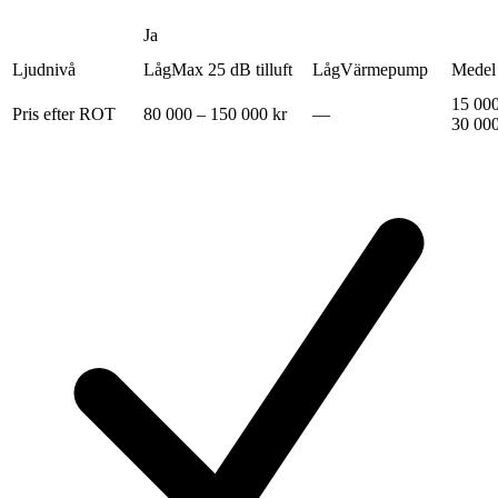
Ja
Ljudnivå
Låg
Max 25 dB tilluft
Låg
Värmepump
Medel
15 000
Pris efter ROT
80 000 – 150 000 kr
—
30 000