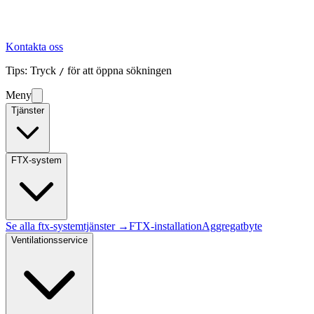
Kontakta oss
Tips: Tryck
för att öppna sökningen
/
Meny
Tjänster
FTX-system
Se alla
ftx-system
tjänster →
FTX-installation
Aggregatbyte
Ventilationsservice