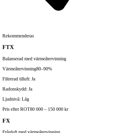
Rekommenderas
FTX
Balanserad med värmeåtervinning
Värmeåtervinning
80–90%
Filtrerad tilluft:
Ja
Radonskydd:
Ja
Ljudnivå:
Låg
Pris efter ROT
80 000 – 150 000 kr
FX
Frånluft med värmeåtervinning