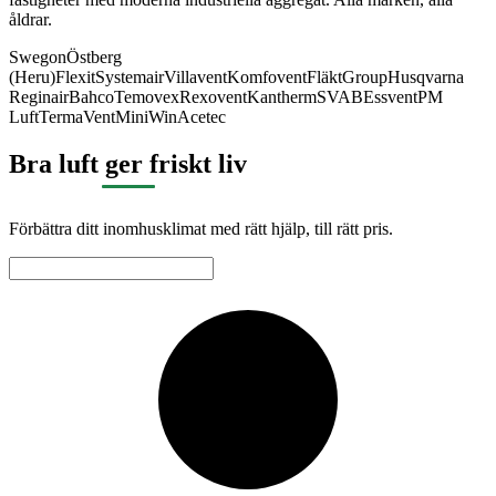
åldrar.
Swegon
Östberg
(Heru)
Flexit
Systemair
Villavent
Komfovent
FläktGroup
Husqvarna
Reginair
Bahco
Temovex
Rexovent
Kantherm
SVAB
Essvent
PM
Luft
TermaVent
MiniWin
Acetec
Bra luft ger friskt liv
Förbättra ditt inomhusklimat med rätt hjälp, till rätt pris.