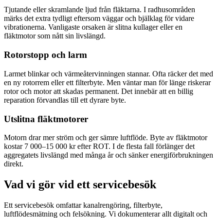
Tjutande eller skramlande ljud från fläktarna. I radhusområden
märks det extra tydligt eftersom väggar och bjälklag för vidare
vibrationerna. Vanligaste orsaken är slitna kullager eller en
fläktmotor som nått sin livslängd.
Rotorstopp och larm
Larmet blinkar och värmeåtervinningen stannar. Ofta räcker det med
en ny rotorrem eller ett filterbyte. Men väntar man för länge riskerar
rotor och motor att skadas permanent. Det innebär att en billig
reparation förvandlas till ett dyrare byte.
Utslitna fläktmotorer
Motorn drar mer ström och ger sämre luftflöde. Byte av fläktmotor
kostar 7 000–15 000 kr efter ROT. I de flesta fall förlänger det
aggregatets livslängd med många år och sänker energiförbrukningen
direkt.
Vad vi gör vid ett servicebesök
Ett servicebesök omfattar kanalrengöring, filterbyte,
luftflödesmätning och felsökning. Vi dokumenterar allt digitalt och