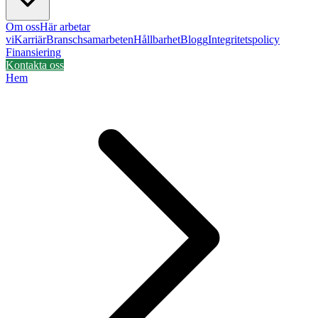
Om oss
Här arbetar
vi
Karriär
Branschsamarbeten
Hållbarhet
Blogg
Integritetspolicy
Finansiering
Kontakta oss
Hem