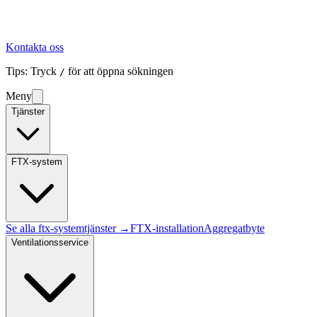
Kontakta oss
Tips: Tryck
för att öppna sökningen
/
Meny
Tjänster
FTX-system
Se alla
ftx-system
tjänster →
FTX-installation
Aggregatbyte
Ventilationsservice