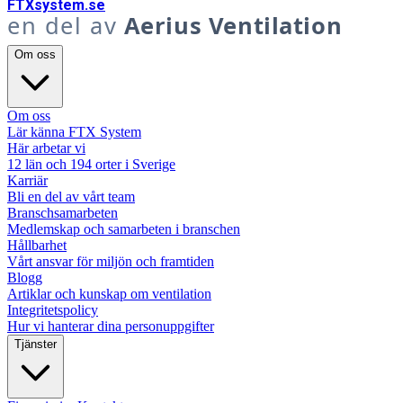
FTX
system
.se
en del av
Aerius Ventilation
Om oss
Om oss
Lär känna FTX System
Här arbetar vi
12 län och 194 orter i Sverige
Karriär
Bli en del av vårt team
Branschsamarbeten
Medlemskap och samarbeten i branschen
Hållbarhet
Vårt ansvar för miljön och framtiden
Blogg
Artiklar och kunskap om ventilation
Integritetspolicy
Hur vi hanterar dina personuppgifter
Tjänster