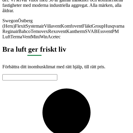
fastigheter med moderna industriella aggregat. Alla märken, alla
åldrar.
Swegon
Östberg
(Heru)
Flexit
Systemair
Villavent
Komfovent
FläktGroup
Husqvarna
Reginair
Bahco
Temovex
Rexovent
Kantherm
SVAB
Essvent
PM
Luft
TermaVent
MiniWin
Acetec
Bra luft ger friskt liv
Förbättra ditt inomhusklimat med rätt hjälp, till rätt pris.