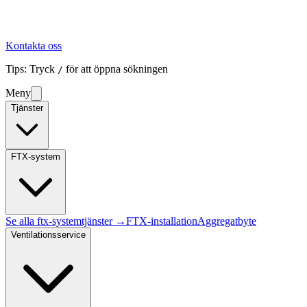
Kontakta oss
Tips: Tryck
för att öppna sökningen
/
Meny
Tjänster
FTX-system
Se alla
ftx-system
tjänster →
FTX-installation
Aggregatbyte
Ventilationsservice