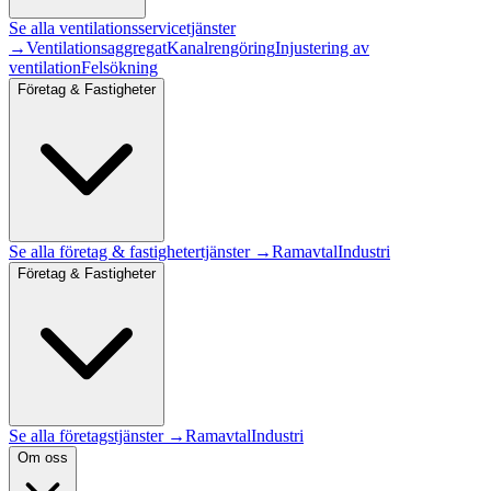
Se alla
ventilationsservice
tjänster
→
Ventilationsaggregat
Kanalrengöring
Injustering av
ventilation
Felsökning
Företag & Fastigheter
Se alla
företag & fastigheter
tjänster →
Ramavtal
Industri
Företag & Fastigheter
Se alla företagstjänster →
Ramavtal
Industri
Om oss