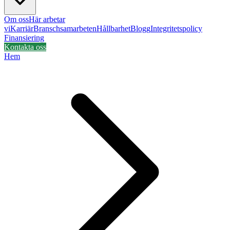
Om oss
Här arbetar
vi
Karriär
Branschsamarbeten
Hållbarhet
Blogg
Integritetspolicy
Finansiering
Kontakta oss
Hem