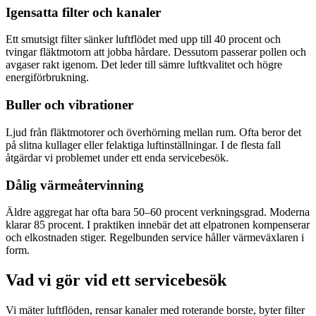
Igensatta filter och kanaler
Ett smutsigt filter sänker luftflödet med upp till 40 procent och
tvingar fläktmotorn att jobba hårdare. Dessutom passerar pollen och
avgaser rakt igenom. Det leder till sämre luftkvalitet och högre
energiförbrukning.
Buller och vibrationer
Ljud från fläktmotorer och överhörning mellan rum. Ofta beror det
på slitna kullager eller felaktiga luftinställningar. I de flesta fall
åtgärdar vi problemet under ett enda servicebesök.
Dålig värmeåtervinning
Äldre aggregat har ofta bara 50–60 procent verkningsgrad. Moderna
klarar 85 procent. I praktiken innebär det att elpatronen kompenserar
och elkostnaden stiger. Regelbunden service håller värmeväxlaren i
form.
Vad vi gör vid ett servicebesök
Vi mäter luftflöden, rensar kanaler med roterande borste, byter filter