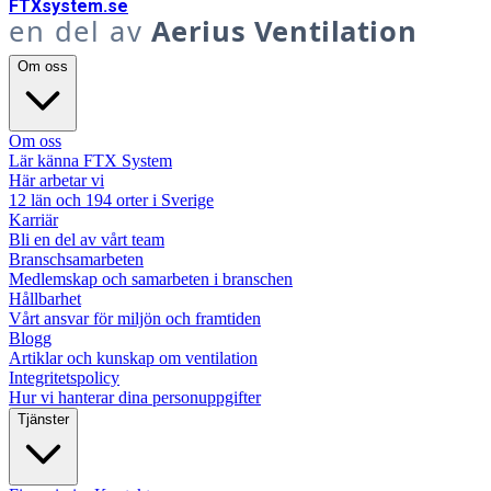
FTX
system
.se
en del av
Aerius Ventilation
Om oss
Om oss
Lär känna FTX System
Här arbetar vi
12 län och 194 orter i Sverige
Karriär
Bli en del av vårt team
Branschsamarbeten
Medlemskap och samarbeten i branschen
Hållbarhet
Vårt ansvar för miljön och framtiden
Blogg
Artiklar och kunskap om ventilation
Integritetspolicy
Hur vi hanterar dina personuppgifter
Tjänster