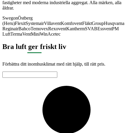
fastigheter med moderna industriella aggregat. Alla märken, alla
åldrar.
Swegon
Östberg
(Heru)
Flexit
Systemair
Villavent
Komfovent
FläktGroup
Husqvarna
Reginair
Bahco
Temovex
Rexovent
Kantherm
SVAB
Essvent
PM
Luft
TermaVent
MiniWin
Acetec
Bra luft ger friskt liv
Förbättra ditt inomhusklimat med rätt hjälp, till rätt pris.