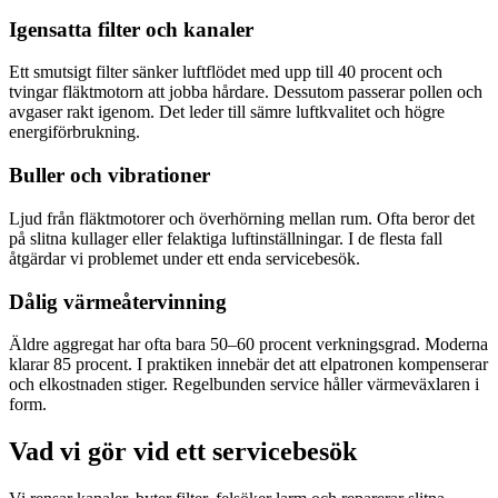
Igensatta filter och kanaler
Ett smutsigt filter sänker luftflödet med upp till 40 procent och
tvingar fläktmotorn att jobba hårdare. Dessutom passerar pollen och
avgaser rakt igenom. Det leder till sämre luftkvalitet och högre
energiförbrukning.
Buller och vibrationer
Ljud från fläktmotorer och överhörning mellan rum. Ofta beror det
på slitna kullager eller felaktiga luftinställningar. I de flesta fall
åtgärdar vi problemet under ett enda servicebesök.
Dålig värmeåtervinning
Äldre aggregat har ofta bara 50–60 procent verkningsgrad. Moderna
klarar 85 procent. I praktiken innebär det att elpatronen kompenserar
och elkostnaden stiger. Regelbunden service håller värmeväxlaren i
form.
Vad vi gör vid ett servicebesök