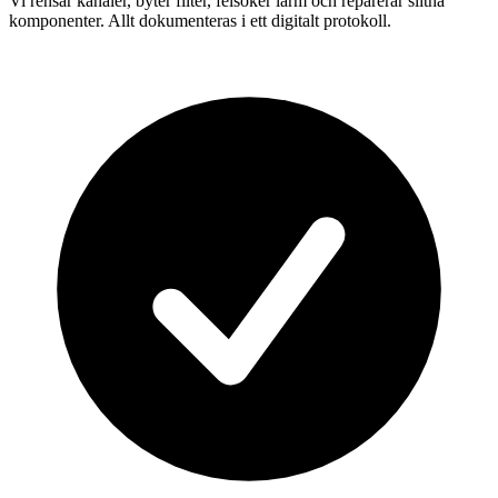
Vi rensar kanaler, byter filter, felsöker larm och reparerar slitna
komponenter. Allt dokumenteras i ett digitalt protokoll.