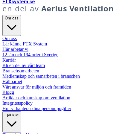
FTX
system
.se
en del av
Aerius Ventilation
Om oss
Om oss
Lär känna FTX System
Här arbetar vi
12 län och 194 orter i Sverige
Karriär
Bli en del av vårt team
Branschsamarbeten
Medlemskap och samarbeten i branschen
Hållbarhet
Vårt ansvar för miljön och framtiden
Blogg
Artiklar och kunskap om ventilation
Integritetspolicy
Hur vi hanterar dina personuppgifter
Tjänster