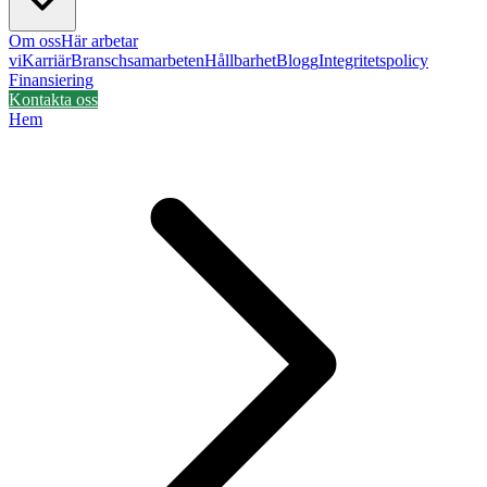
Om oss
Här arbetar
vi
Karriär
Branschsamarbeten
Hållbarhet
Blogg
Integritetspolicy
Finansiering
Kontakta oss
Hem