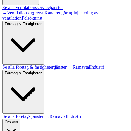
Se alla
ventilationsservice
tjänster
→
Ventilationsaggregat
Kanalrengöring
Injustering av
ventilation
Felsökning
Företag & Fastigheter
Se alla
företag & fastigheter
tjänster →
Ramavtal
Industri
Företag & Fastigheter
Se alla företagstjänster →
Ramavtal
Industri
Om oss