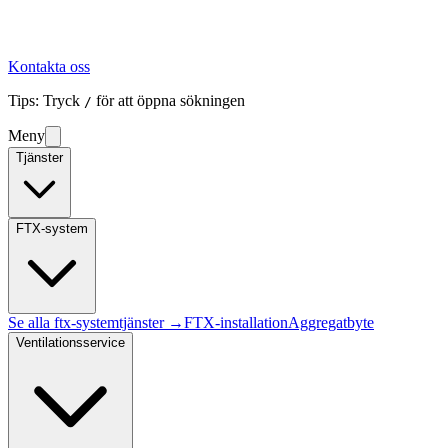
Kontakta oss
Tips: Tryck
för att öppna sökningen
/
Meny
Tjänster
FTX-system
Se alla
ftx-system
tjänster →
FTX-installation
Aggregatbyte
Ventilationsservice