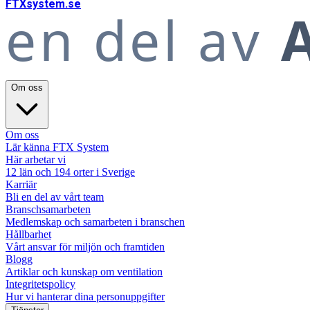
FTX
system
.se
en del av
A
Om oss
Om oss
Lär känna FTX System
Här arbetar vi
12 län och 194 orter i Sverige
Karriär
Bli en del av vårt team
Branschsamarbeten
Medlemskap och samarbeten i branschen
Hållbarhet
Vårt ansvar för miljön och framtiden
Blogg
Artiklar och kunskap om ventilation
Integritetspolicy
Hur vi hanterar dina personuppgifter