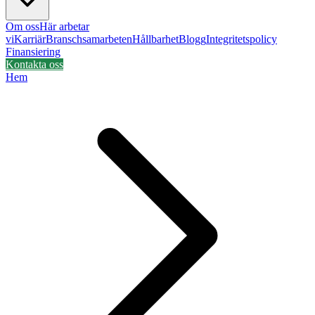
Om oss
Här arbetar
vi
Karriär
Branschsamarbeten
Hållbarhet
Blogg
Integritetspolicy
Finansiering
Kontakta oss
Hem