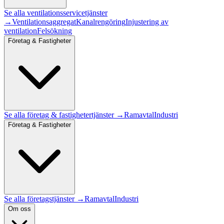
Se alla
ventilationsservice
tjänster
→
Ventilationsaggregat
Kanalrengöring
Injustering av
ventilation
Felsökning
Företag & Fastigheter
Se alla
företag & fastigheter
tjänster →
Ramavtal
Industri
Företag & Fastigheter
Se alla företagstjänster →
Ramavtal
Industri
Om oss