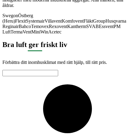
åldrar.
Swegon
Östberg
(Heru)
Flexit
Systemair
Villavent
Komfovent
FläktGroup
Husqvarna
Reginair
Bahco
Temovex
Rexovent
Kantherm
SVAB
Essvent
PM
Luft
TermaVent
MiniWin
Acetec
Bra luft ger friskt liv
Förbättra ditt inomhusklimat med rätt hjälp, till rätt pris.