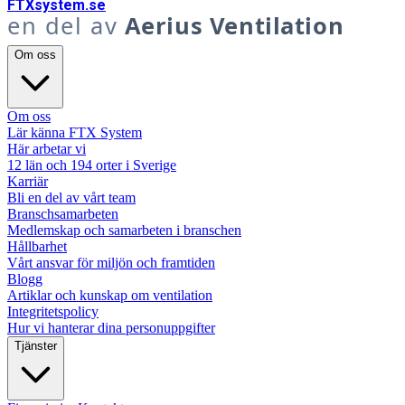
FTX
system
.se
en del av
Aerius Ventilation
Om oss
Om oss
Lär känna FTX System
Här arbetar vi
12 län och 194 orter i Sverige
Karriär
Bli en del av vårt team
Branschsamarbeten
Medlemskap och samarbeten i branschen
Hållbarhet
Vårt ansvar för miljön och framtiden
Blogg
Artiklar och kunskap om ventilation
Integritetspolicy
Hur vi hanterar dina personuppgifter
Tjänster