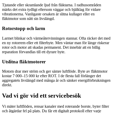
Tjutande eller skramlande ljud från fläktarna. I radhusområden
märks det extra tydligt eftersom väggar och bjälklag för vidare
vibrationerna. Vanligaste orsaken är slitna kullager eller en
fläktmotor som nått sin livslängd.
Rotorstopp och larm
Larmet blinkar och värmeåtervinningen stannar. Ofta räcker det med
en ny rotorrem eller ett filterbyte. Men väntar man för länge riskerar
rotor och motor att skadas permanent. Det innebär att en billig
reparation förvandlas till ett dyrare byte.
Utslitna fläktmotorer
Motorn drar mer ström och ger sämre luftflöde. Byte av fläktmotor
kostar 7 000–15 000 kr efter ROT. I de flesta fall förlänger det
aggregatets livslängd med många år och sänker energiförbrukningen
direkt.
Vad vi gör vid ett servicebesök
Vi mäter luftflöden, rensar kanaler med roterande borste, byter filter
och åtgärdar fel på plats. Du får ett digitalt protokoll efter varje