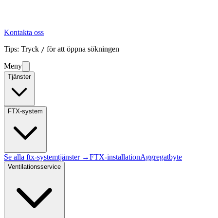
Kontakta oss
Tips: Tryck
för att öppna sökningen
/
Meny
Tjänster
FTX-system
Se alla
ftx-system
tjänster →
FTX-installation
Aggregatbyte
Ventilationsservice