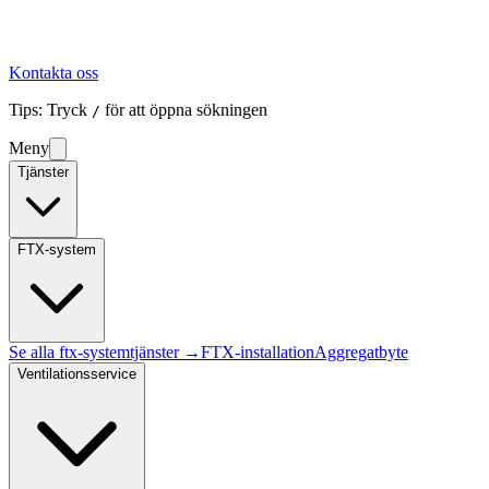
Kontakta oss
Tips: Tryck
för att öppna sökningen
/
Meny
Tjänster
FTX-system
Se alla
ftx-system
tjänster →
FTX-installation
Aggregatbyte
Ventilationsservice