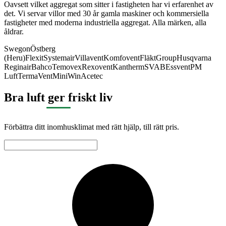
Oavsett vilket aggregat som sitter i fastigheten har vi erfarenhet av
det. Vi servar villor med 30 år gamla maskiner och kommersiella
fastigheter med moderna industriella aggregat. Alla märken, alla
åldrar.
Swegon
Östberg
(Heru)
Flexit
Systemair
Villavent
Komfovent
FläktGroup
Husqvarna
Reginair
Bahco
Temovex
Rexovent
Kantherm
SVAB
Essvent
PM
Luft
TermaVent
MiniWin
Acetec
Bra luft ger friskt liv
Förbättra ditt inomhusklimat med rätt hjälp, till rätt pris.