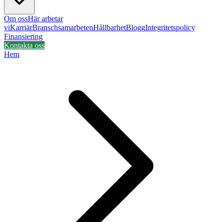
Om oss
Här arbetar
vi
Karriär
Branschsamarbeten
Hållbarhet
Blogg
Integritetspolicy
Finansiering
Kontakta oss
Hem