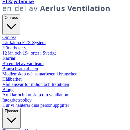
FTX
system
.se
en del av
Aerius Ventilation
Om oss
Om oss
Lär känna FTX System
Här arbetar vi
12 län och 194 orter i Sverige
Karriär
Bli en del av vårt team
Branschsamarbeten
Medlemskap och samarbeten i branschen
Hållbarhet
Vårt ansvar för miljön och framtiden
Blogg
Artiklar och kunskap om ventilation
Integritetspolicy
Hur vi hanterar dina personuppgifter
Tjänster