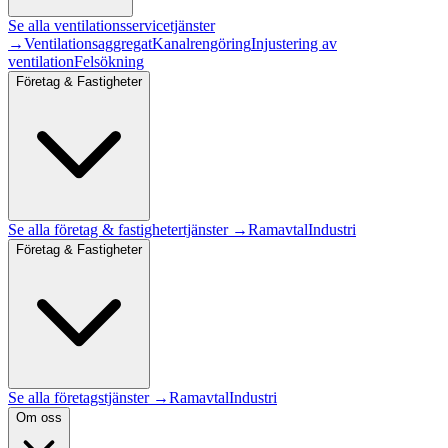
Se alla
ventilationsservice
tjänster
→
Ventilationsaggregat
Kanalrengöring
Injustering av
ventilation
Felsökning
Företag & Fastigheter
Se alla
företag & fastigheter
tjänster →
Ramavtal
Industri
Företag & Fastigheter
Se alla företagstjänster →
Ramavtal
Industri
Om oss