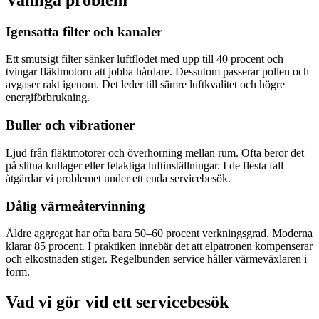
Igensatta filter och kanaler
Ett smutsigt filter sänker luftflödet med upp till 40 procent och
tvingar fläktmotorn att jobba hårdare. Dessutom passerar pollen och
avgaser rakt igenom. Det leder till sämre luftkvalitet och högre
energiförbrukning.
Buller och vibrationer
Ljud från fläktmotorer och överhörning mellan rum. Ofta beror det
på slitna kullager eller felaktiga luftinställningar. I de flesta fall
åtgärdar vi problemet under ett enda servicebesök.
Dålig värmeåtervinning
Äldre aggregat har ofta bara 50–60 procent verkningsgrad. Moderna
klarar 85 procent. I praktiken innebär det att elpatronen kompenserar
och elkostnaden stiger. Regelbunden service håller värmeväxlaren i
form.
Vad vi gör vid ett servicebesök