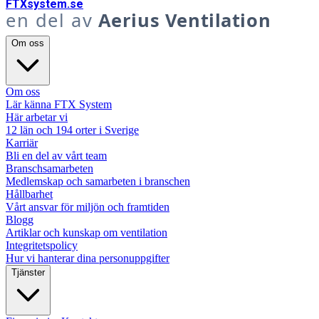
FTX
system
.se
en del av
Aerius Ventilation
Om oss
Om oss
Lär känna FTX System
Här arbetar vi
12 län och 194 orter i Sverige
Karriär
Bli en del av vårt team
Branschsamarbeten
Medlemskap och samarbeten i branschen
Hållbarhet
Vårt ansvar för miljön och framtiden
Blogg
Artiklar och kunskap om ventilation
Integritetspolicy
Hur vi hanterar dina personuppgifter
Tjänster