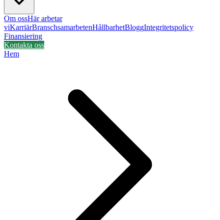
Om oss
Här arbetar
vi
Karriär
Branschsamarbeten
Hållbarhet
Blogg
Integritetspolicy
Finansiering
Kontakta oss
Hem