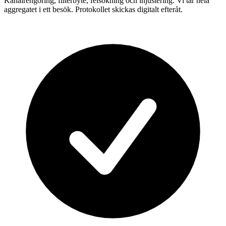
Kanalrengöring, filterbyte, felsökning och injustering. Vi tar hela
aggregatet i ett besök. Protokollet skickas digitalt efteråt.