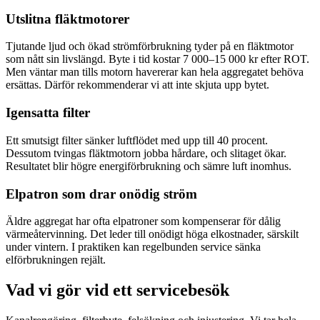
Utslitna fläktmotorer
Tjutande ljud och ökad strömförbrukning tyder på en fläktmotor
som nått sin livslängd. Byte i tid kostar 7 000–15 000 kr efter ROT.
Men väntar man tills motorn havererar kan hela aggregatet behöva
ersättas. Därför rekommenderar vi att inte skjuta upp bytet.
Igensatta filter
Ett smutsigt filter sänker luftflödet med upp till 40 procent.
Dessutom tvingas fläktmotorn jobba hårdare, och slitaget ökar.
Resultatet blir högre energiförbrukning och sämre luft inomhus.
Elpatron som drar onödig ström
Äldre aggregat har ofta elpatroner som kompenserar för dålig
värmeåtervinning. Det leder till onödigt höga elkostnader, särskilt
under vintern. I praktiken kan regelbunden service sänka
elförbrukningen rejält.
Vad vi gör vid ett servicebesök