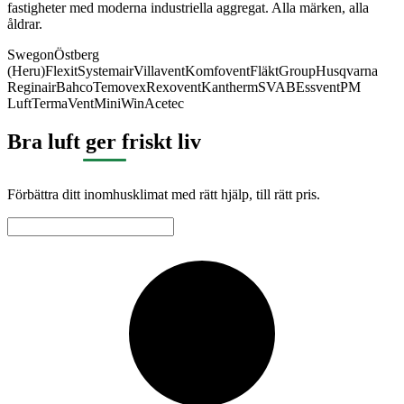
fastigheter med moderna industriella aggregat. Alla märken, alla
åldrar.
Swegon
Östberg
(Heru)
Flexit
Systemair
Villavent
Komfovent
FläktGroup
Husqvarna
Reginair
Bahco
Temovex
Rexovent
Kantherm
SVAB
Essvent
PM
Luft
TermaVent
MiniWin
Acetec
Bra luft ger friskt liv
Förbättra ditt inomhusklimat med rätt hjälp, till rätt pris.