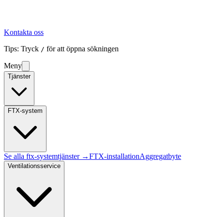
Kontakta oss
Tips: Tryck
för att öppna sökningen
/
Meny
Tjänster
FTX-system
Se alla
ftx-system
tjänster →
FTX-installation
Aggregatbyte
Ventilationsservice