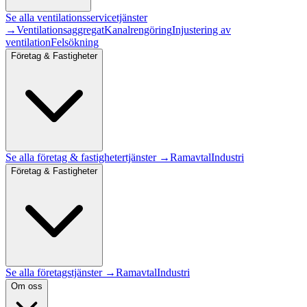
Se alla
ventilationsservice
tjänster
→
Ventilationsaggregat
Kanalrengöring
Injustering av
ventilation
Felsökning
Företag & Fastigheter
Se alla
företag & fastigheter
tjänster →
Ramavtal
Industri
Företag & Fastigheter
Se alla företagstjänster →
Ramavtal
Industri
Om oss