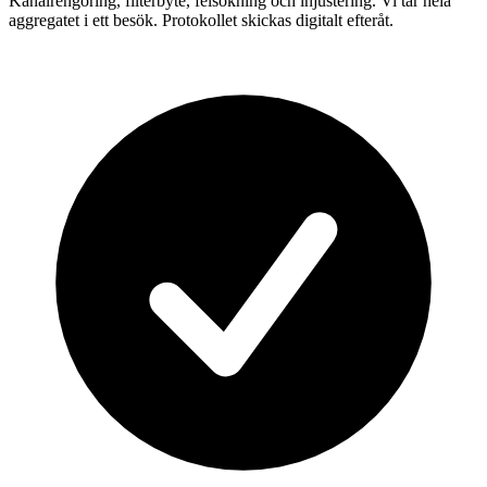
Kanalrengöring, filterbyte, felsökning och injustering. Vi tar hela
aggregatet i ett besök. Protokollet skickas digitalt efteråt.