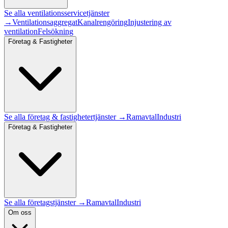
Se alla
ventilationsservice
tjänster
→
Ventilationsaggregat
Kanalrengöring
Injustering av
ventilation
Felsökning
Företag & Fastigheter
Se alla
företag & fastigheter
tjänster →
Ramavtal
Industri
Företag & Fastigheter
Se alla företagstjänster →
Ramavtal
Industri
Om oss