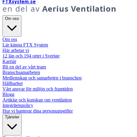
FTX
system
.se
en del av
Aerius Ventilation
Om oss
Om oss
Lär känna FTX System
Här arbetar vi
12 län och 194 orter i Sverige
Karriär
Bli en del av vårt team
Branschsamarbeten
Medlemskap och samarbeten i branschen
Hållbarhet
Vårt ansvar för miljön och framtiden
Blogg
Artiklar och kunskap om ventilation
Integritetspolicy
Hur vi hanterar dina personuppgifter
Tjänster