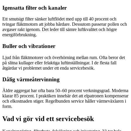
Igensatta filter och kanaler
Ett smutsigt filter sänker luftflödet med upp till 40 procent och
tvingar fläktmotorn att jobba hårdare. Dessutom passerar pollen och
avgaser rakt igenom. Det leder till sämre luftkvalitet och högre
energiförbrukning.
Buller och vibrationer
Ljud från fläktmotorer och överhörning mellan rum. Ofta beror det
på slitna kullager eller felaktiga luftinställningar. I de flesta fall
åtgärdar vi problemet under ett enda servicebesök.
Dålig värmeåtervinning
Äldre aggregat har ofta bara 50–60 procent verkningsgrad. Moderna
klarar 85 procent. I praktiken innebär det att elpatronen kompenserar
och elkostnaden stiger. Regelbunden service håller värmeväxlaren i
form.
Vad vi gör vid ett servicebesök