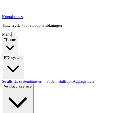
Kontakta oss
Tips: Tryck
för att öppna sökningen
/
Meny
Tjänster
FTX-system
Se alla
ftx-system
tjänster →
FTX-installation
Aggregatbyte
Ventilationsservice