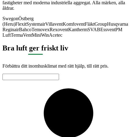
fastigheter med moderna industriella aggregat. Alla märken, alla
åldrar.
Swegon
Östberg
(Heru)
Flexit
Systemair
Villavent
Komfovent
FläktGroup
Husqvarna
Reginair
Bahco
Temovex
Rexovent
Kantherm
SVAB
Essvent
PM
Luft
TermaVent
MiniWin
Acetec
Bra luft ger friskt liv
Förbättra ditt inomhusklimat med rätt hjälp, till rätt pris.