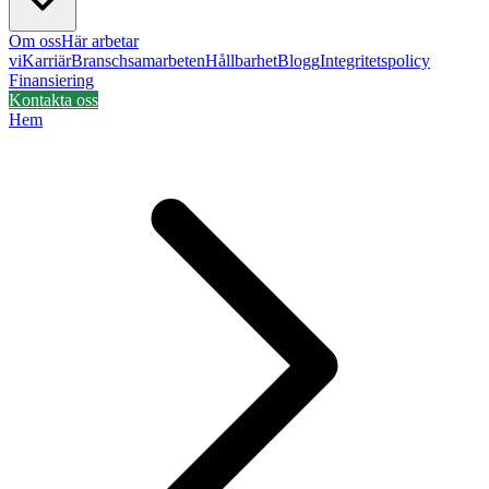
Om oss
Här arbetar
vi
Karriär
Branschsamarbeten
Hållbarhet
Blogg
Integritetspolicy
Finansiering
Kontakta oss
Hem