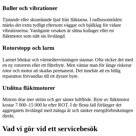
Buller och vibrationer
Tjutande eller skramlande ljud från fläktarna. I radhusområden
märks det extra tydligt eftersom väggar och bjälklag för vidare
vibrationerna. Vanligaste orsaken är slitna kullager eller en
fläktmotor som nått sin livslängd.
Rotorstopp och larm
Larmet blinkar och värmeåtervinningen stannar. Ofta räcker det med
en ny rotorrem eller ett filterbyte. Men väntar man för länge riskerar
rotor och motor att skadas permanent. Det innebär att en billig
reparation förvandlas till ett dyrare byte.
Utslitna fläktmotorer
Motorn drar mer ström och ger sämre luftflöde. Byte av fläktmotor
kostar 7 000–15 000 kr efter ROT. I de flesta fall förlänger det
aggregatets livslängd med många år och sänker energiförbrukningen
direkt.
Vad vi gör vid ett servicebesök