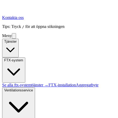
Kontakta oss
Tips: Tryck
för att öppna sökningen
/
Meny
Tjänster
FTX-system
Se alla
ftx-system
tjänster →
FTX-installation
Aggregatbyte
Ventilationsservice