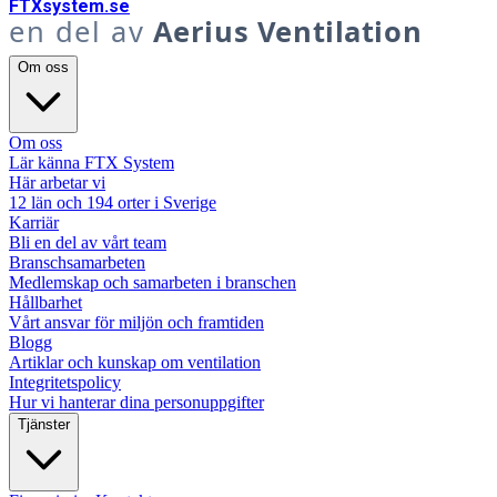
FTX
system
.se
en del av
Aerius Ventilation
Om oss
Om oss
Lär känna FTX System
Här arbetar vi
12 län och 194 orter i Sverige
Karriär
Bli en del av vårt team
Branschsamarbeten
Medlemskap och samarbeten i branschen
Hållbarhet
Vårt ansvar för miljön och framtiden
Blogg
Artiklar och kunskap om ventilation
Integritetspolicy
Hur vi hanterar dina personuppgifter
Tjänster