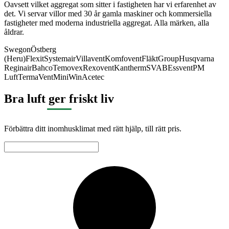
Oavsett vilket aggregat som sitter i fastigheten har vi erfarenhet av
det. Vi servar villor med 30 år gamla maskiner och kommersiella
fastigheter med moderna industriella aggregat. Alla märken, alla
åldrar.
Swegon
Östberg
(Heru)
Flexit
Systemair
Villavent
Komfovent
FläktGroup
Husqvarna
Reginair
Bahco
Temovex
Rexovent
Kantherm
SVAB
Essvent
PM
Luft
TermaVent
MiniWin
Acetec
Bra luft ger friskt liv
Förbättra ditt inomhusklimat med rätt hjälp, till rätt pris.