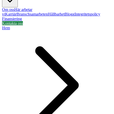
Om oss
Här arbetar
vi
Karriär
Branschsamarbeten
Hållbarhet
Blogg
Integritetspolicy
Finansiering
Kontakta oss
Hem