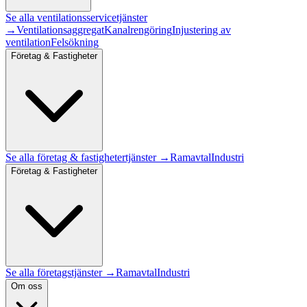
Se alla
ventilationsservice
tjänster
→
Ventilationsaggregat
Kanalrengöring
Injustering av
ventilation
Felsökning
Företag & Fastigheter
Se alla
företag & fastigheter
tjänster →
Ramavtal
Industri
Företag & Fastigheter
Se alla företagstjänster →
Ramavtal
Industri
Om oss