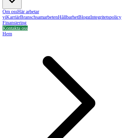
Om oss
Här arbetar
vi
Karriär
Branschsamarbeten
Hållbarhet
Blogg
Integritetspolicy
Finansiering
Kontakta oss
Hem