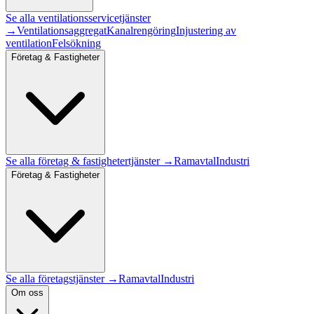
Se alla
ventilationsservice
tjänster
→
Ventilationsaggregat
Kanalrengöring
Injustering av
ventilation
Felsökning
Företag & Fastigheter
Se alla
företag & fastigheter
tjänster →
Ramavtal
Industri
Företag & Fastigheter
Se alla företagstjänster →
Ramavtal
Industri
Om oss