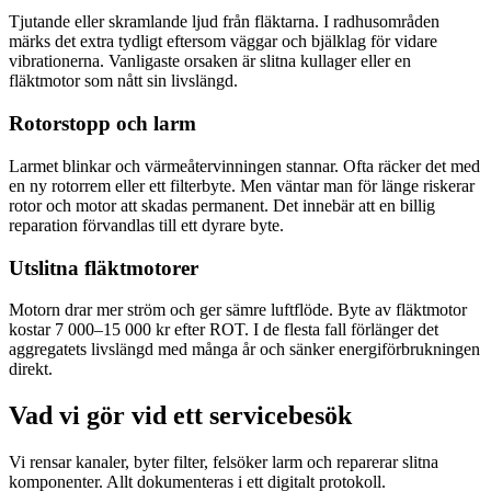
Tjutande eller skramlande ljud från fläktarna. I radhusområden
märks det extra tydligt eftersom väggar och bjälklag för vidare
vibrationerna. Vanligaste orsaken är slitna kullager eller en
fläktmotor som nått sin livslängd.
Rotorstopp och larm
Larmet blinkar och värmeåtervinningen stannar. Ofta räcker det med
en ny rotorrem eller ett filterbyte. Men väntar man för länge riskerar
rotor och motor att skadas permanent. Det innebär att en billig
reparation förvandlas till ett dyrare byte.
Utslitna fläktmotorer
Motorn drar mer ström och ger sämre luftflöde. Byte av fläktmotor
kostar 7 000–15 000 kr efter ROT. I de flesta fall förlänger det
aggregatets livslängd med många år och sänker energiförbrukningen
direkt.
Vad vi gör vid ett servicebesök
Vi rensar kanaler, byter filter, felsöker larm och reparerar slitna
komponenter. Allt dokumenteras i ett digitalt protokoll.