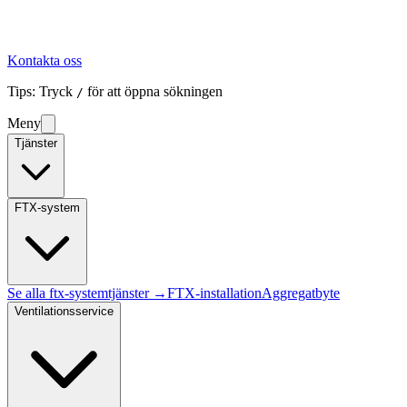
Kontakta oss
Tips: Tryck
för att öppna sökningen
/
Meny
Tjänster
FTX-system
Se alla
ftx-system
tjänster →
FTX-installation
Aggregatbyte
Ventilationsservice