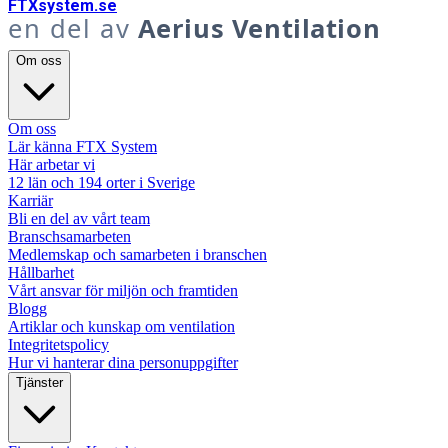
FTX
system
.se
en del av
Aerius Ventilation
Om oss
Om oss
Lär känna FTX System
Här arbetar vi
12 län och 194 orter i Sverige
Karriär
Bli en del av vårt team
Branschsamarbeten
Medlemskap och samarbeten i branschen
Hållbarhet
Vårt ansvar för miljön och framtiden
Blogg
Artiklar och kunskap om ventilation
Integritetspolicy
Hur vi hanterar dina personuppgifter
Tjänster