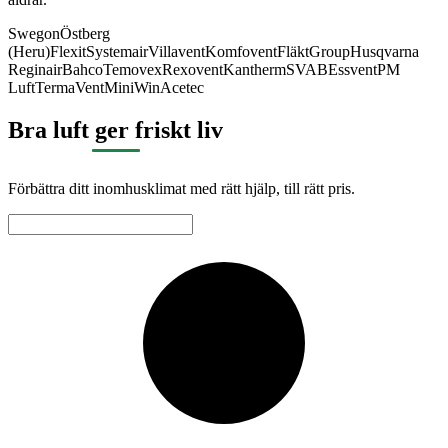
Swegon
Östberg
(Heru)
Flexit
Systemair
Villavent
Komfovent
FläktGroup
Husqvarna
Reginair
Bahco
Temovex
Rexovent
Kantherm
SVAB
Essvent
PM
Luft
TermaVent
MiniWin
Acetec
Bra luft ger friskt liv
Förbättra ditt inomhusklimat med rätt hjälp, till rätt pris.