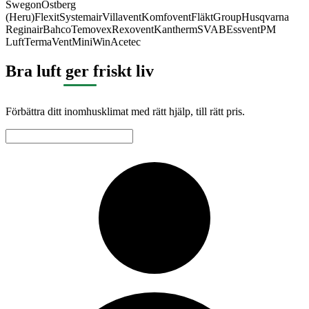
Swegon
Östberg
(Heru)
Flexit
Systemair
Villavent
Komfovent
FläktGroup
Husqvarna
Reginair
Bahco
Temovex
Rexovent
Kantherm
SVAB
Essvent
PM
Luft
TermaVent
MiniWin
Acetec
Bra luft ger friskt liv
Förbättra ditt inomhusklimat med rätt hjälp, till rätt pris.