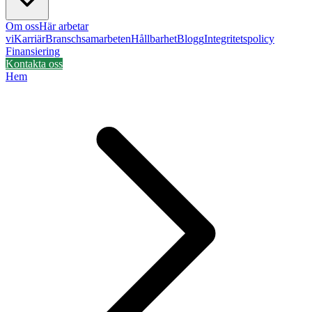
Om oss
Här arbetar
vi
Karriär
Branschsamarbeten
Hållbarhet
Blogg
Integritetspolicy
Finansiering
Kontakta oss
Hem