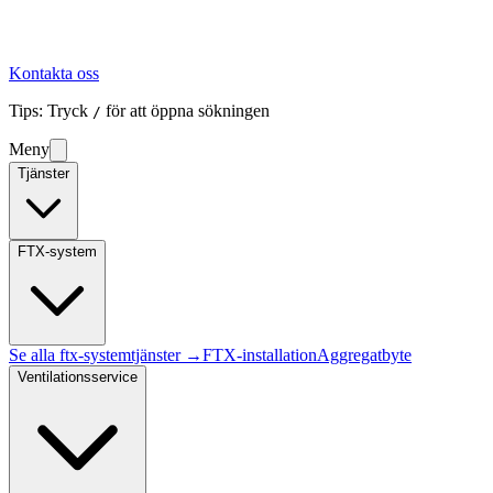
Kontakta oss
Tips: Tryck
för att öppna sökningen
/
Meny
Tjänster
FTX-system
Se alla
ftx-system
tjänster →
FTX-installation
Aggregatbyte
Ventilationsservice