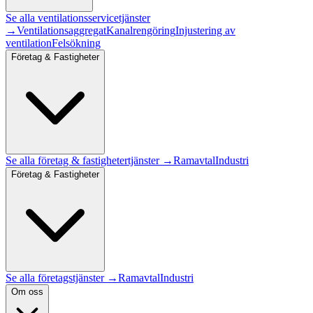
Se alla
ventilationsservice
tjänster
→
Ventilationsaggregat
Kanalrengöring
Injustering av
ventilation
Felsökning
Företag & Fastigheter
Se alla
företag & fastigheter
tjänster →
Ramavtal
Industri
Företag & Fastigheter
Se alla företagstjänster →
Ramavtal
Industri
Om oss