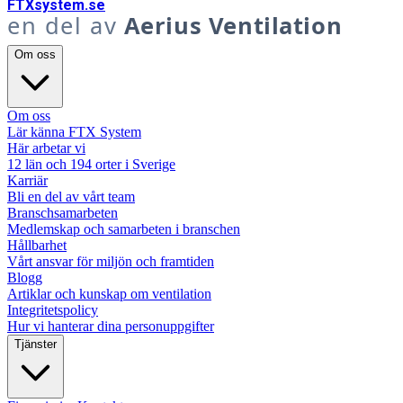
FTX
system
.se
en del av
Aerius Ventilation
Om oss
Om oss
Lär känna FTX System
Här arbetar vi
12 län och 194 orter i Sverige
Karriär
Bli en del av vårt team
Branschsamarbeten
Medlemskap och samarbeten i branschen
Hållbarhet
Vårt ansvar för miljön och framtiden
Blogg
Artiklar och kunskap om ventilation
Integritetspolicy
Hur vi hanterar dina personuppgifter
Tjänster