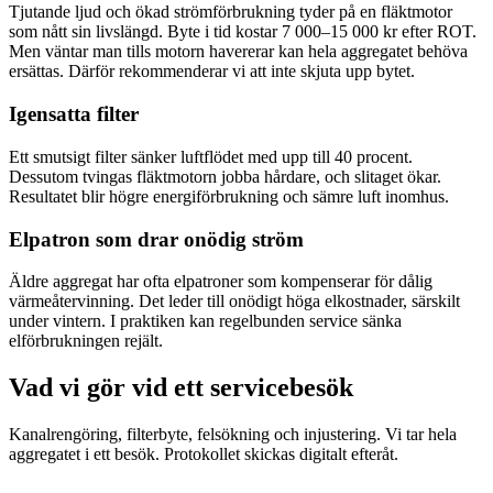
Tjutande ljud och ökad strömförbrukning tyder på en fläktmotor
som nått sin livslängd. Byte i tid kostar 7 000–15 000 kr efter ROT.
Men väntar man tills motorn havererar kan hela aggregatet behöva
ersättas. Därför rekommenderar vi att inte skjuta upp bytet.
Igensatta filter
Ett smutsigt filter sänker luftflödet med upp till 40 procent.
Dessutom tvingas fläktmotorn jobba hårdare, och slitaget ökar.
Resultatet blir högre energiförbrukning och sämre luft inomhus.
Elpatron som drar onödig ström
Äldre aggregat har ofta elpatroner som kompenserar för dålig
värmeåtervinning. Det leder till onödigt höga elkostnader, särskilt
under vintern. I praktiken kan regelbunden service sänka
elförbrukningen rejält.
Vad vi gör vid ett servicebesök
Kanalrengöring, filterbyte, felsökning och injustering. Vi tar hela
aggregatet i ett besök. Protokollet skickas digitalt efteråt.