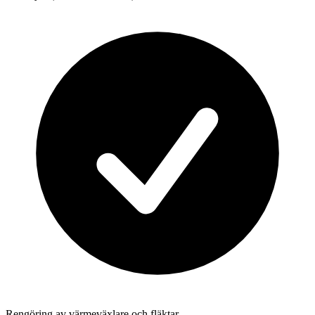
Rengöring av värmeväxlare och fläktar