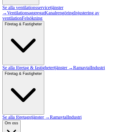
Se alla
ventilationsservice
tjänster
→
Ventilationsaggregat
Kanalrengöring
Injustering av
ventilation
Felsökning
Företag & Fastigheter
Se alla
företag & fastigheter
tjänster →
Ramavtal
Industri
Företag & Fastigheter
Se alla företagstjänster →
Ramavtal
Industri
Om oss