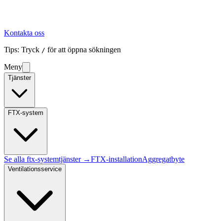
Kontakta oss
Tips: Tryck
för att öppna sökningen
/
Meny
Tjänster
FTX-system
Se alla
ftx-system
tjänster →
FTX-installation
Aggregatbyte
Ventilationsservice