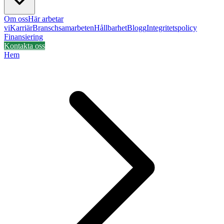
Om oss
Här arbetar
vi
Karriär
Branschsamarbeten
Hållbarhet
Blogg
Integritetspolicy
Finansiering
Kontakta oss
Hem