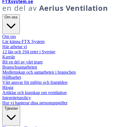
FTX
system
.se
en del av
Aerius Ventilation
Om oss
Om oss
Lär känna FTX System
Här arbetar vi
12 län och 194 orter i Sverige
Karriär
Bli en del av vårt team
Branschsamarbeten
Medlemskap och samarbeten i branschen
Hållbarhet
Vårt ansvar för miljön och framtiden
Blogg
Artiklar och kunskap om ventilation
Integritetspolicy
Hur vi hanterar dina personuppgifter
Tjänster