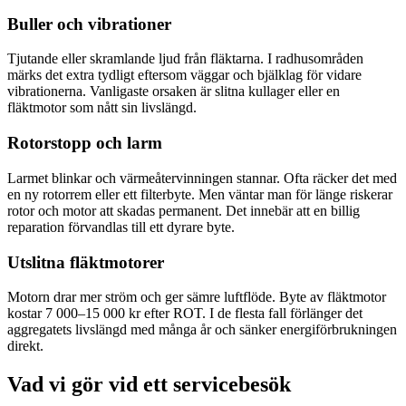
Buller och vibrationer
Tjutande eller skramlande ljud från fläktarna. I radhusområden
märks det extra tydligt eftersom väggar och bjälklag för vidare
vibrationerna. Vanligaste orsaken är slitna kullager eller en
fläktmotor som nått sin livslängd.
Rotorstopp och larm
Larmet blinkar och värmeåtervinningen stannar. Ofta räcker det med
en ny rotorrem eller ett filterbyte. Men väntar man för länge riskerar
rotor och motor att skadas permanent. Det innebär att en billig
reparation förvandlas till ett dyrare byte.
Utslitna fläktmotorer
Motorn drar mer ström och ger sämre luftflöde. Byte av fläktmotor
kostar 7 000–15 000 kr efter ROT. I de flesta fall förlänger det
aggregatets livslängd med många år och sänker energiförbrukningen
direkt.
Vad vi gör vid ett servicebesök