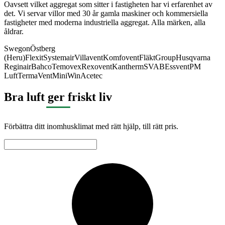
Oavsett vilket aggregat som sitter i fastigheten har vi erfarenhet av
det. Vi servar villor med 30 år gamla maskiner och kommersiella
fastigheter med moderna industriella aggregat. Alla märken, alla
åldrar.
Swegon
Östberg
(Heru)
Flexit
Systemair
Villavent
Komfovent
FläktGroup
Husqvarna
Reginair
Bahco
Temovex
Rexovent
Kantherm
SVAB
Essvent
PM
Luft
TermaVent
MiniWin
Acetec
Bra luft ger friskt liv
Förbättra ditt inomhusklimat med rätt hjälp, till rätt pris.