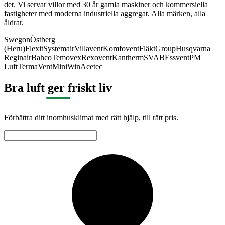
det. Vi servar villor med 30 år gamla maskiner och kommersiella
fastigheter med moderna industriella aggregat. Alla märken, alla
åldrar.
Swegon
Östberg
(Heru)
Flexit
Systemair
Villavent
Komfovent
FläktGroup
Husqvarna
Reginair
Bahco
Temovex
Rexovent
Kantherm
SVAB
Essvent
PM
Luft
TermaVent
MiniWin
Acetec
Bra luft ger friskt liv
Förbättra ditt inomhusklimat med rätt hjälp, till rätt pris.