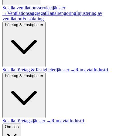
Se alla
ventilationsservice
tjänster
→
Ventilationsaggregat
Kanalrengöring
Injustering av
ventilation
Felsökning
Företag & Fastigheter
Se alla
företag & fastigheter
tjänster →
Ramavtal
Industri
Företag & Fastigheter
Se alla företagstjänster →
Ramavtal
Industri
Om oss