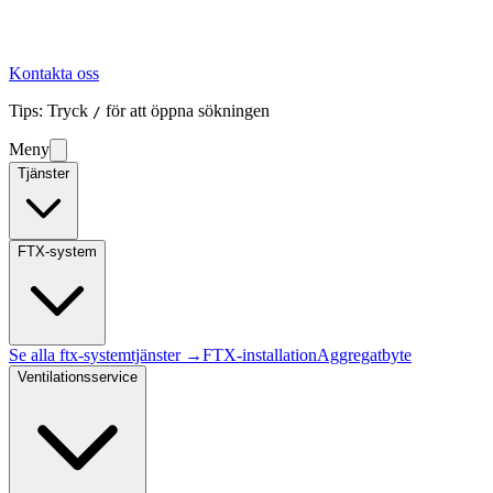
Kontakta oss
Tips: Tryck
för att öppna sökningen
/
Meny
Tjänster
FTX-system
Se alla
ftx-system
tjänster →
FTX-installation
Aggregatbyte
Ventilationsservice