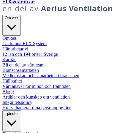
FTX
system
.se
en del av
Aerius Ventilation
Om oss
Om oss
Lär känna FTX System
Här arbetar vi
12 län och 194 orter i Sverige
Karriär
Bli en del av vårt team
Branschsamarbeten
Medlemskap och samarbeten i branschen
Hållbarhet
Vårt ansvar för miljön och framtiden
Blogg
Artiklar och kunskap om ventilation
Integritetspolicy
Hur vi hanterar dina personuppgifter
Tjänster