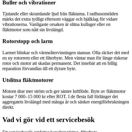
Buller och vibrationer
Tjutande eller skramlande ljud från fläktarna. I radhusområden
märks det extra tydligt eftersom väggar och bjälklag för vidare
vibrationerna. Vanligaste orsaken är slitna kullager eller en
fläktmotor som nått sin livslängd.
Rotorstopp och larm
Larmet blinkar och värmeåtervinningen stannar. Ofta räcker det med
en ny rotorrem eller ett filterbyte. Men väntar man för länge riskerar
rotor och motor att skadas permanent. Det innebär att en billig
reparation förvandlas till ett dyrare byte.
Utslitna fläktmotorer
Motorn drar mer ström och ger sämre luftflöde. Byte av fläktmotor
kostar 7 000–15 000 kr efter ROT. I de flesta fall förlänger det
aggregatets livslängd med många år och sänker energiförbrukningen
direkt.
Vad vi gör vid ett servicebesök