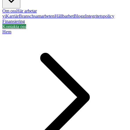
Om oss
Här arbetar
vi
Karriär
Branschsamarbeten
Hållbarhet
Blogg
Integritetspolicy
Finansiering
Kontakta oss
Hem