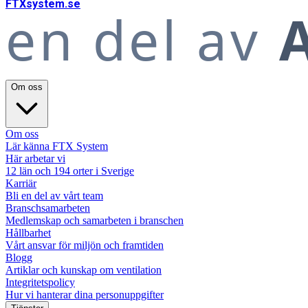
FTX
system
.se
en del av
A
Om oss
Om oss
Lär känna FTX System
Här arbetar vi
12 län och 194 orter i Sverige
Karriär
Bli en del av vårt team
Branschsamarbeten
Medlemskap och samarbeten i branschen
Hållbarhet
Vårt ansvar för miljön och framtiden
Blogg
Artiklar och kunskap om ventilation
Integritetspolicy
Hur vi hanterar dina personuppgifter