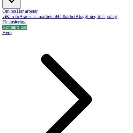
Om oss
Här arbetar
vi
Karriär
Branschsamarbeten
Hållbarhet
Blogg
Integritetspolicy
Finansiering
Kontakta oss
Hem