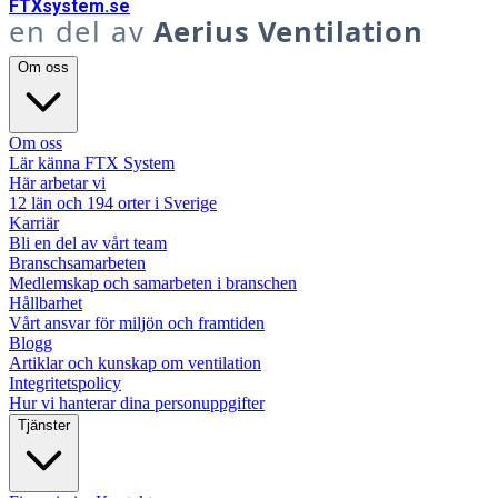
FTX
system
.se
en del av
Aerius Ventilation
Om oss
Om oss
Lär känna FTX System
Här arbetar vi
12 län och 194 orter i Sverige
Karriär
Bli en del av vårt team
Branschsamarbeten
Medlemskap och samarbeten i branschen
Hållbarhet
Vårt ansvar för miljön och framtiden
Blogg
Artiklar och kunskap om ventilation
Integritetspolicy
Hur vi hanterar dina personuppgifter
Tjänster