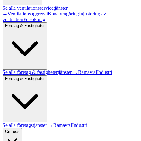
Se alla
ventilationsservice
tjänster
→
Ventilationsaggregat
Kanalrengöring
Injustering av
ventilation
Felsökning
Företag & Fastigheter
Se alla
företag & fastigheter
tjänster →
Ramavtal
Industri
Företag & Fastigheter
Se alla företagstjänster →
Ramavtal
Industri
Om oss