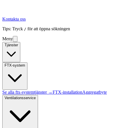
Kontakta oss
Tips: Tryck
för att öppna sökningen
/
Meny
Tjänster
FTX-system
Se alla
ftx-system
tjänster →
FTX-installation
Aggregatbyte
Ventilationsservice