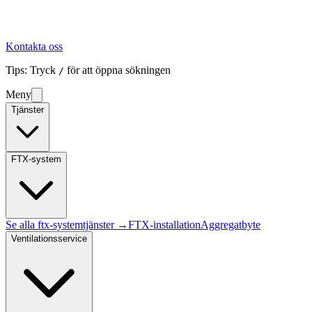
Kontakta oss
Tips: Tryck
för att öppna sökningen
/
Meny
Tjänster
FTX-system
Se alla
ftx-system
tjänster →
FTX-installation
Aggregatbyte
Ventilationsservice