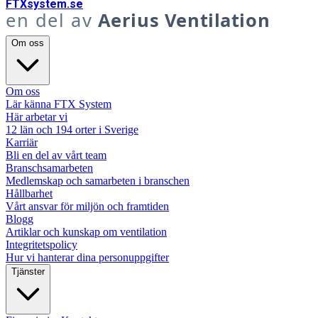
FTX
system
.se
en del av
Aerius Ventilation
Om oss
Om oss
Lär känna FTX System
Här arbetar vi
12 län och 194 orter i Sverige
Karriär
Bli en del av vårt team
Branschsamarbeten
Medlemskap och samarbeten i branschen
Hållbarhet
Vårt ansvar för miljön och framtiden
Blogg
Artiklar och kunskap om ventilation
Integritetspolicy
Hur vi hanterar dina personuppgifter
Tjänster