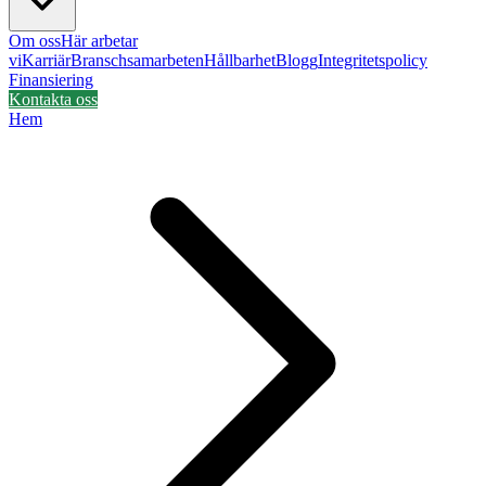
Om oss
Här arbetar
vi
Karriär
Branschsamarbeten
Hållbarhet
Blogg
Integritetspolicy
Finansiering
Kontakta oss
Hem