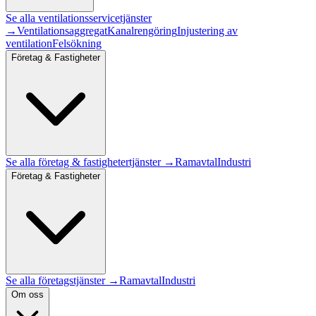
Se alla
ventilationsservice
tjänster
→
Ventilationsaggregat
Kanalrengöring
Injustering av
ventilation
Felsökning
Företag & Fastigheter
Se alla
företag & fastigheter
tjänster →
Ramavtal
Industri
Företag & Fastigheter
Se alla företagstjänster →
Ramavtal
Industri
Om oss