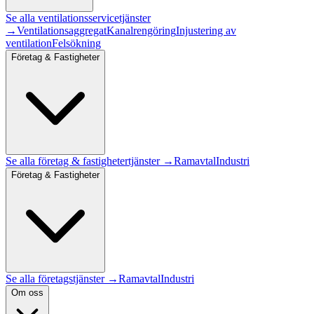
Se alla
ventilationsservice
tjänster
→
Ventilationsaggregat
Kanalrengöring
Injustering av
ventilation
Felsökning
Företag & Fastigheter
Se alla
företag & fastigheter
tjänster →
Ramavtal
Industri
Företag & Fastigheter
Se alla företagstjänster →
Ramavtal
Industri
Om oss