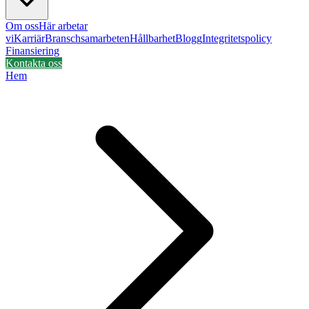
Om oss
Här arbetar
vi
Karriär
Branschsamarbeten
Hållbarhet
Blogg
Integritetspolicy
Finansiering
Kontakta oss
Hem