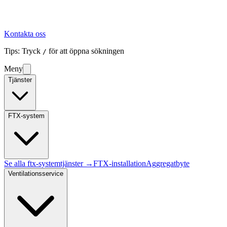
Kontakta oss
Tips: Tryck
för att öppna sökningen
/
Meny
Tjänster
FTX-system
Se alla
ftx-system
tjänster →
FTX-installation
Aggregatbyte
Ventilationsservice