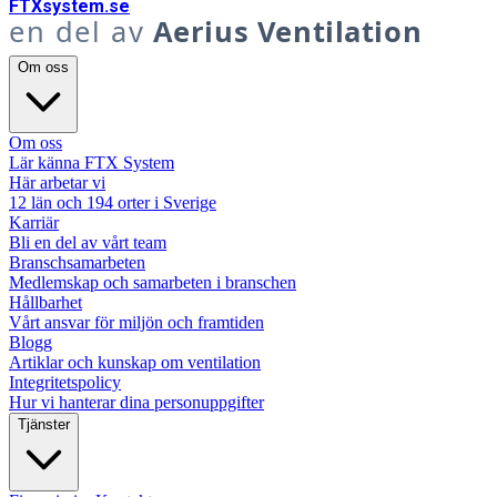
FTX
system
.se
en del av
Aerius Ventilation
Om oss
Om oss
Lär känna FTX System
Här arbetar vi
12 län och 194 orter i Sverige
Karriär
Bli en del av vårt team
Branschsamarbeten
Medlemskap och samarbeten i branschen
Hållbarhet
Vårt ansvar för miljön och framtiden
Blogg
Artiklar och kunskap om ventilation
Integritetspolicy
Hur vi hanterar dina personuppgifter
Tjänster