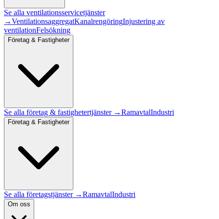
Se alla
ventilationsservice
tjänster
→
Ventilationsaggregat
Kanalrengöring
Injustering av
ventilation
Felsökning
Företag & Fastigheter
Se alla
företag & fastigheter
tjänster →
Ramavtal
Industri
Företag & Fastigheter
Se alla företagstjänster →
Ramavtal
Industri
Om oss