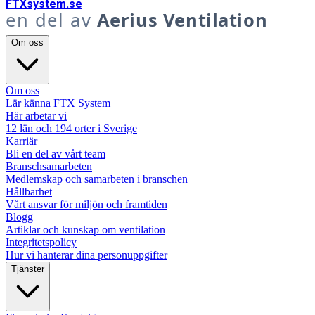
FTX
system
.se
en del av
Aerius Ventilation
Om oss
Om oss
Lär känna FTX System
Här arbetar vi
12 län och 194 orter i Sverige
Karriär
Bli en del av vårt team
Branschsamarbeten
Medlemskap och samarbeten i branschen
Hållbarhet
Vårt ansvar för miljön och framtiden
Blogg
Artiklar och kunskap om ventilation
Integritetspolicy
Hur vi hanterar dina personuppgifter
Tjänster