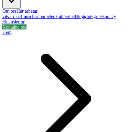
Om oss
Här arbetar
vi
Karriär
Branschsamarbeten
Hållbarhet
Blogg
Integritetspolicy
Finansiering
Kontakta oss
Hem