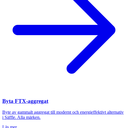
Byta FTX-aggregat
Byte av gammalt aggregat till modernt och energieffektivt alternativ
i
Säffle
. Alla märken.
Läs mer