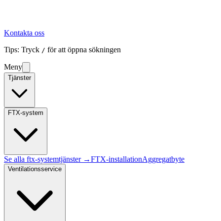
Kontakta oss
Tips: Tryck
för att öppna sökningen
/
Meny
Tjänster
FTX-system
Se alla
ftx-system
tjänster →
FTX-installation
Aggregatbyte
Ventilationsservice