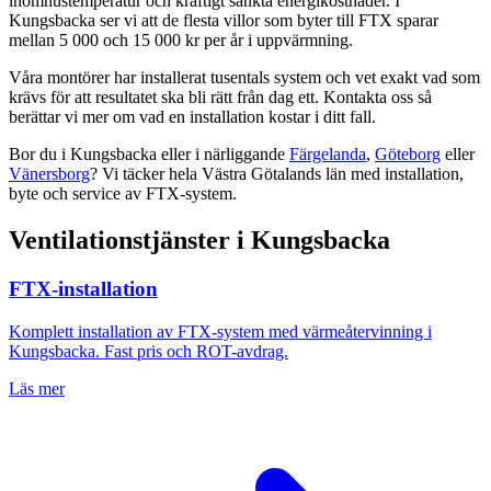
inomhustemperatur och kraftigt sänkta energikostnader. I
Kungsbacka ser vi att de flesta villor som byter till FTX sparar
mellan 5 000 och 15 000 kr per år i uppvärmning.
Våra montörer har installerat tusentals system och vet exakt vad som
krävs för att resultatet ska bli rätt från dag ett. Kontakta oss så
berättar vi mer om vad en installation kostar i ditt fall.
Bor du i
Kungsbacka
eller i närliggande
Färgelanda
,
Göteborg
eller
Vänersborg
? Vi täcker hela
Västra Götalands län
med installation,
byte och service av FTX-system.
Ventilationstjänster i
Kungsbacka
FTX-installation
Komplett installation av FTX-system med värmeåtervinning i
Kungsbacka
. Fast pris och ROT-avdrag.
Läs mer