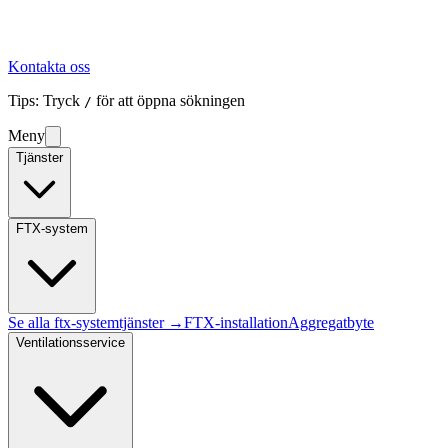
Kontakta oss
Tips: Tryck
för att öppna sökningen
/
Meny
Tjänster
FTX-system
Se alla
ftx-system
tjänster →
FTX-installation
Aggregatbyte
Ventilationsservice