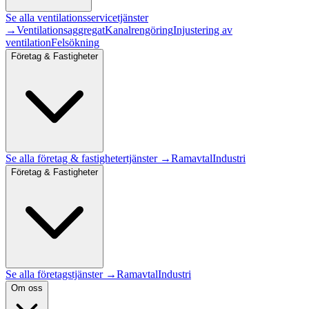
Se alla
ventilationsservice
tjänster
→
Ventilationsaggregat
Kanalrengöring
Injustering av
ventilation
Felsökning
Företag & Fastigheter
Se alla
företag & fastigheter
tjänster →
Ramavtal
Industri
Företag & Fastigheter
Se alla företagstjänster →
Ramavtal
Industri
Om oss