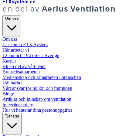
FTX
system
.se
en del av
Aerius Ventilation
Om oss
Om oss
Lär känna FTX System
Här arbetar vi
12 län och 194 orter i Sverige
Karriär
Bli en del av vårt team
Branschsamarbeten
Medlemskap och samarbeten i branschen
Hållbarhet
Vårt ansvar för miljön och framtiden
Blogg
Artiklar och kunskap om ventilation
Integritetspolicy
Hur vi hanterar dina personuppgifter
Tjänster