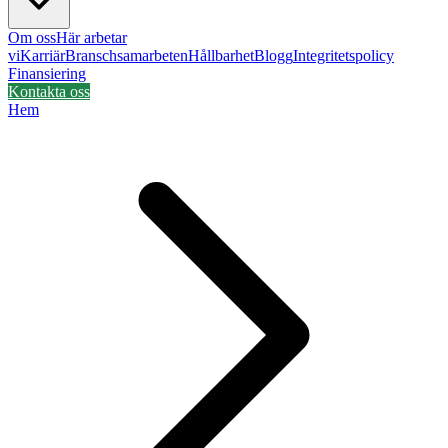
Om oss
Här arbetar
vi
Karriär
Branschsamarbeten
Hållbarhet
Blogg
Integritetspolicy
Finansiering
Kontakta oss
Hem