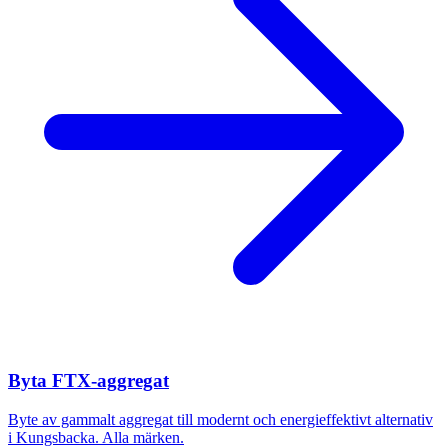
Byta FTX-aggregat
Byte av gammalt aggregat till modernt och energieffektivt alternativ
i
Kungsbacka
. Alla märken.