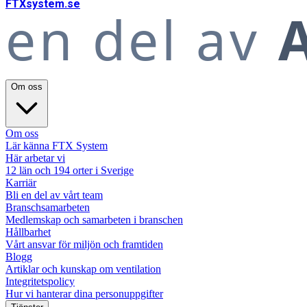
FTX
system
.se
en del av
A
Om oss
Om oss
Lär känna FTX System
Här arbetar vi
12 län och 194 orter i Sverige
Karriär
Bli en del av vårt team
Branschsamarbeten
Medlemskap och samarbeten i branschen
Hållbarhet
Vårt ansvar för miljön och framtiden
Blogg
Artiklar och kunskap om ventilation
Integritetspolicy
Hur vi hanterar dina personuppgifter