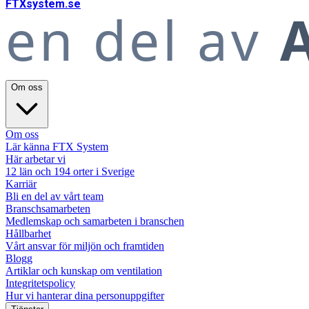
FTX
system
.se
en del av
A
Om oss
Om oss
Lär känna FTX System
Här arbetar vi
12 län och 194 orter i Sverige
Karriär
Bli en del av vårt team
Branschsamarbeten
Medlemskap och samarbeten i branschen
Hållbarhet
Vårt ansvar för miljön och framtiden
Blogg
Artiklar och kunskap om ventilation
Integritetspolicy
Hur vi hanterar dina personuppgifter