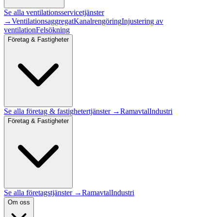
Se alla
ventilationsservice
tjänster
→
Ventilationsaggregat
Kanalrengöring
Injustering av
ventilation
Felsökning
Företag & Fastigheter
Se alla
företag & fastigheter
tjänster →
Ramavtal
Industri
Företag & Fastigheter
Se alla företagstjänster →
Ramavtal
Industri
Om oss