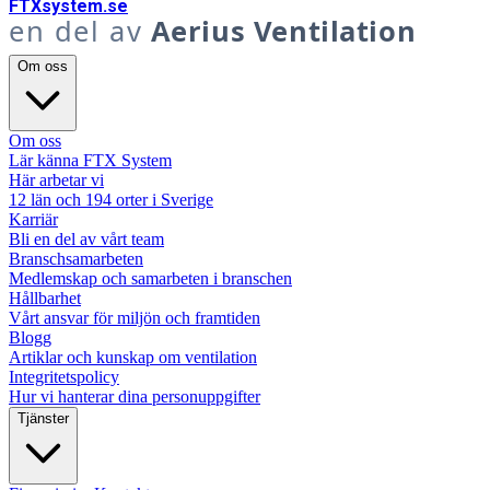
FTX
system
.se
en del av
Aerius Ventilation
Om oss
Om oss
Lär känna FTX System
Här arbetar vi
12 län och 194 orter i Sverige
Karriär
Bli en del av vårt team
Branschsamarbeten
Medlemskap och samarbeten i branschen
Hållbarhet
Vårt ansvar för miljön och framtiden
Blogg
Artiklar och kunskap om ventilation
Integritetspolicy
Hur vi hanterar dina personuppgifter
Tjänster