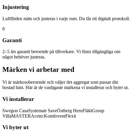
Injustering
Luftflöden mäts och justeras i varje rum. Du får ett digitalt protokoll.
6
Garanti
2–5 års garanti beroende på tillverkare. Vi finns tillgängliga om
något behöver justeras.
Märken vi arbetar med
Vi är märkesoberoende och väljer det aggregat som passar din
bostad bäst. Här är de vanligaste märkena vi installerar och byter ut.
Vi installerar
Swegon Casa
Systemair Save
Östberg Heru
FläktGroup
VillaMASTER
Acetec
Komfovent
Flexit
Vi byter ut