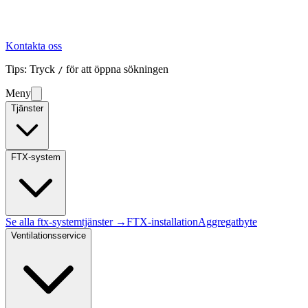
Kontakta oss
Tips: Tryck
för att öppna sökningen
/
Meny
Tjänster
FTX-system
Se alla
ftx-system
tjänster →
FTX-installation
Aggregatbyte
Ventilationsservice