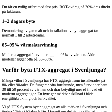
Du får en tydlig offert med fast pris. ROT-avdrag på 30% dras direkt
på fakturan.
1–2 dagars byte
Demontering av gammalt och installation av nytt aggregat tar
normalt 1 till 2 arbetsdagar.
85–95% värmeåtervinning
Moderna aggregat återvinner upp till 95% av värmen. Äldre
modeller ligger ofta på 30–50%.
Varför byta FTX-aggregat i Svenljunga?
Många villor i Svenljunga har FTX-aggregat som installerades på
80- eller 90-talet. De fungerar ofta fortfarande, men återvinner bara
30 till 50 procent av värmen och drar betydligt mer el än vad ett
modernt aggregat gör. Ett byte ger märkbar skillnad i både
energiförbrukning och luftkvalitet.
Vi på FTX System byter aggregat av alla märken i Svenljunga och
övriga Västra Götalands län. Oavsett om det gamla sitter på vinden,