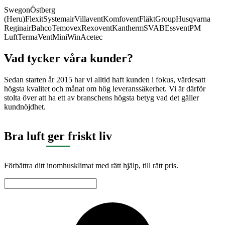
Swegon
Östberg
(Heru)
Flexit
Systemair
Villavent
Komfovent
FläktGroup
Husqvarna
Reginair
Bahco
Temovex
Rexovent
Kantherm
SVAB
Essvent
PM
Luft
TermaVent
MiniWin
Acetec
Vad tycker våra kunder?
Sedan starten år 2015 har vi alltid haft kunden i fokus, värdesatt
högsta kvalitet och månat om hög leveranssäkerhet. Vi är därför
stolta över att ha ett av branschens högsta betyg vad det gäller
kundnöjdhet.
Bra luft ger friskt liv
Förbättra ditt inomhusklimat med rätt hjälp, till rätt pris.