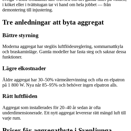
i köket eller i tvättstugan tar vi hand om hela jobbet — från
demontering till injustering.
Tre anledningar att byta aggregat
Bättre styrning
Moderna aggregat har steglös luftflödesreglering, sommarnattkyla
och braskaminläge. Gamla modeller har fasta steg och saknar dessa
funktioner.
Lägre elkostnader
Äldre aggregat har 30–50% värmeåtervinning och ofta en elpatron
på 1 800 W. Nya når 85–95% och behöver ingen elpatron alls.
Rätt luftflöden
Aggregat som installerades för 20–40 år sedan är ofta
underdimensionerade. Ett nytt aggregat levererar rätt mängd luft till
varje rum.
Priser för aggregatbyte i
Svenljunga