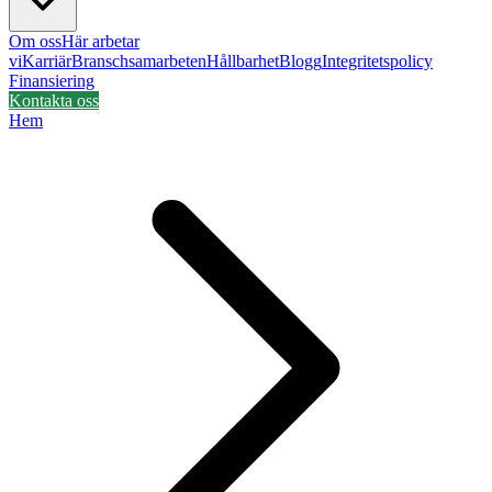
Om oss
Här arbetar
vi
Karriär
Branschsamarbeten
Hållbarhet
Blogg
Integritetspolicy
Finansiering
Kontakta oss
Hem