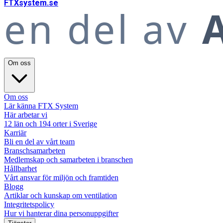
FTX
system
.se
en del av
A
Om oss
Om oss
Lär känna FTX System
Här arbetar vi
12 län och 194 orter i Sverige
Karriär
Bli en del av vårt team
Branschsamarbeten
Medlemskap och samarbeten i branschen
Hållbarhet
Vårt ansvar för miljön och framtiden
Blogg
Artiklar och kunskap om ventilation
Integritetspolicy
Hur vi hanterar dina personuppgifter