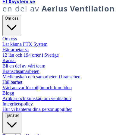
FTX
system
.se
en del av
Aerius Ventilation
Om oss
Om oss
Lär känna FTX System
Här arbetar vi
12 län och 194 orter i Sverige
Karriär
Bli en del av vårt team
Branschsamarbeten
Medlemskap och samarbeten i branschen
Hållbarhet
Vårt ansvar för miljön och framtiden
Blogg
Artiklar och kunskap om ventilation
Integritetspolicy
Hur vi hanterar dina personuppgifter
Tjänster