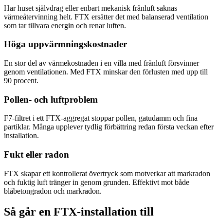
Har huset självdrag eller enbart mekanisk frånluft saknas
värmeåtervinning helt. FTX ersätter det med balanserad ventilation
som tar tillvara energin och renar luften.
Höga uppvärmningskostnader
En stor del av värmekostnaden i en villa med frånluft försvinner
genom ventilationen. Med FTX minskar den förlusten med upp till
90 procent.
Pollen- och luftproblem
F7-filtret i ett FTX-aggregat stoppar pollen, gatudamm och fina
partiklar. Många upplever tydlig förbättring redan första veckan efter
installation.
Fukt eller radon
FTX skapar ett kontrollerat övertryck som motverkar att markradon
och fuktig luft tränger in genom grunden. Effektivt mot både
blåbetongradon och markradon.
Så går en FTX-installation till