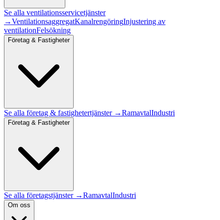
Se alla
ventilationsservice
tjänster
→
Ventilationsaggregat
Kanalrengöring
Injustering av
ventilation
Felsökning
Företag & Fastigheter
Se alla
företag & fastigheter
tjänster →
Ramavtal
Industri
Företag & Fastigheter
Se alla företagstjänster →
Ramavtal
Industri
Om oss