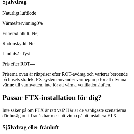
Självdrag
Naturligt luftflöde
Värmeåtervinning
0%
Filtrerad tilluft:
Nej
Radonskydd:
Nej
Ljudnivå:
Tyst
Pris efter ROT
—
Priserna ovan är riktpriser efter ROT-avdrag och varierar beroende
på husets storlek. FX-system använder värmepump för att utvinna
värme till varmvatten, inte för att värma ventilationsluften.
Passar FTX-installation för dig?
Inte säker på om FTX är rätt val? Här är de vanligaste scenarierna
där husägare i Tranås har mest att vinna på att installera FTX.
Självdrag eller frånluft