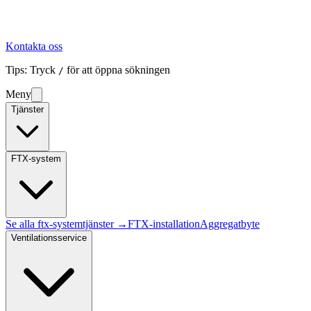
Kontakta oss
Tips: Tryck
för att öppna sökningen
/
Meny
Tjänster
FTX-system
Se alla
ftx-system
tjänster →
FTX-installation
Aggregatbyte
Ventilationsservice