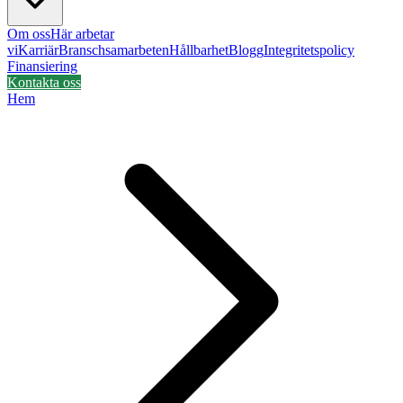
Om oss
Här arbetar
vi
Karriär
Branschsamarbeten
Hållbarhet
Blogg
Integritetspolicy
Finansiering
Kontakta oss
Hem