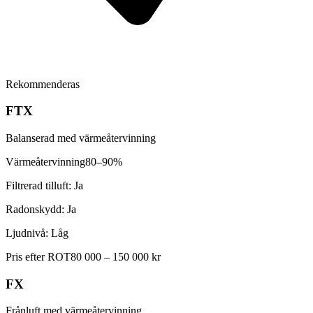
Rekommenderas
FTX
Balanserad med värmeåtervinning
Värmeåtervinning
80–90%
Filtrerad tilluft:
Ja
Radonskydd:
Ja
Ljudnivå:
Låg
Pris efter ROT
80 000 – 150 000 kr
FX
Frånluft med värmeåtervinning