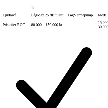
Ja
Ljudnivå
Låg
Max 25 dB tilluft
Låg
Värmepump
Medel
15 000
Pris efter ROT
80 000 – 150 000 kr
—
30 000