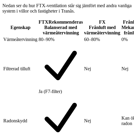
Nedan ser du hur FTX-ventilation står sig jämfört med andra vanliga
system i villor och fastigheter i Tranås.
FTX
Rekommenderas
FX
Frånl
Egenskap
Balanserad med
Frånluft med
Mekan
värmeåtervinning
värmeåtervinning
frånl
Värmeåtervinning
80–90%
60–80%
0%
Filtrerad tilluft
Nej
Nej
Ja (F7-filter)
Kan ö
Radonskydd
Nej
radon