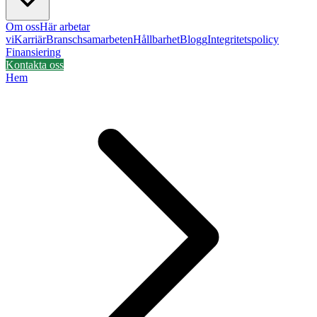
Om oss
Här arbetar
vi
Karriär
Branschsamarbeten
Hållbarhet
Blogg
Integritetspolicy
Finansiering
Kontakta oss
Hem