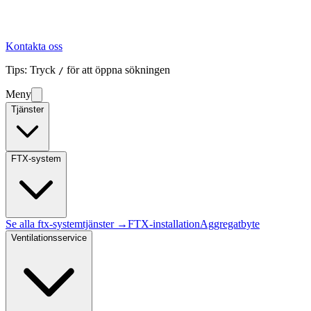
Kontakta oss
Tips: Tryck
för att öppna sökningen
/
Meny
Tjänster
FTX-system
Se alla
ftx-system
tjänster →
FTX-installation
Aggregatbyte
Ventilationsservice