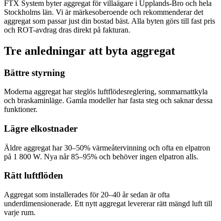
FTX System byter aggregat för villaägare i Upplands-Bro och hela
Stockholms län. Vi är märkesoberoende och rekommenderar det
aggregat som passar just din bostad bäst. Alla byten görs till fast pris
och ROT-avdrag dras direkt på fakturan.
Tre anledningar att byta aggregat
Bättre styrning
Moderna aggregat har steglös luftflödesreglering, sommarnattkyla
och braskaminläge. Gamla modeller har fasta steg och saknar dessa
funktioner.
Lägre elkostnader
Äldre aggregat har 30–50% värmeåtervinning och ofta en elpatron
på 1 800 W. Nya når 85–95% och behöver ingen elpatron alls.
Rätt luftflöden
Aggregat som installerades för 20–40 år sedan är ofta
underdimensionerade. Ett nytt aggregat levererar rätt mängd luft till
varje rum.