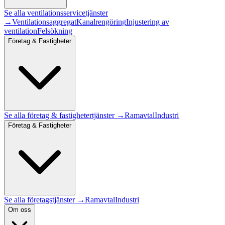
Se alla
ventilationsservice
tjänster
→
Ventilationsaggregat
Kanalrengöring
Injustering av
ventilation
Felsökning
Företag & Fastigheter
Se alla
företag & fastigheter
tjänster →
Ramavtal
Industri
Företag & Fastigheter
Se alla företagstjänster →
Ramavtal
Industri
Om oss