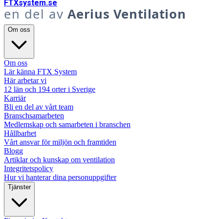
FTX
system
.se
en del av
Aerius Ventilation
Om oss
Om oss
Lär känna FTX System
Här arbetar vi
12 län och 194 orter i Sverige
Karriär
Bli en del av vårt team
Branschsamarbeten
Medlemskap och samarbeten i branschen
Hållbarhet
Vårt ansvar för miljön och framtiden
Blogg
Artiklar och kunskap om ventilation
Integritetspolicy
Hur vi hanterar dina personuppgifter
Tjänster