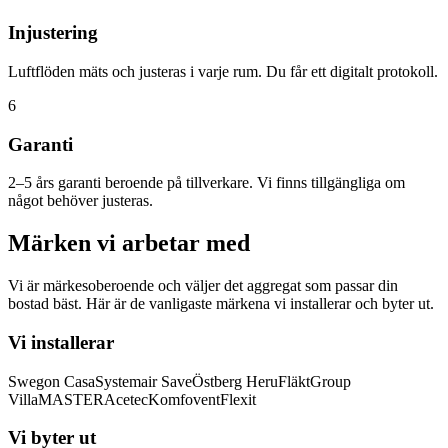
Injustering
Luftflöden mäts och justeras i varje rum. Du får ett digitalt protokoll.
6
Garanti
2–5 års garanti beroende på tillverkare. Vi finns tillgängliga om
något behöver justeras.
Märken vi arbetar med
Vi är märkesoberoende och väljer det aggregat som passar din
bostad bäst. Här är de vanligaste märkena vi installerar och byter ut.
Vi installerar
Swegon Casa
Systemair Save
Östberg Heru
FläktGroup
VillaMASTER
Acetec
Komfovent
Flexit
Vi byter ut