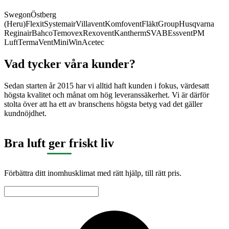
Swegon
Östberg
(Heru)
Flexit
Systemair
Villavent
Komfovent
FläktGroup
Husqvarna
Reginair
Bahco
Temovex
Rexovent
Kantherm
SVAB
Essvent
PM
Luft
TermaVent
MiniWin
Acetec
Vad tycker våra kunder?
Sedan starten år 2015 har vi alltid haft kunden i fokus, värdesatt
högsta kvalitet och månat om hög leveranssäkerhet. Vi är därför
stolta över att ha ett av branschens högsta betyg vad det gäller
kundnöjdhet.
Bra luft ger friskt liv
Förbättra ditt inomhusklimat med rätt hjälp, till rätt pris.