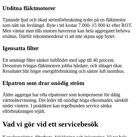
Utslitna fläktmotorer
Tjutande ljud och ökad strömförbrukning tyder på en fläktmotor
som nått sin livslängd. Byte i tid kostar 7 000–15 000 kr efter ROT.
Men väntar man tills motorn havererar kan hela aggregatet behöva
ersättas. Därför rekommenderar vi att inte skjuta upp bytet.
Igensatta filter
Ett smutsigt filter sänker luftflödet med upp till 40 procent.
Dessutom tvingas fläktmotorn jobba hårdare, och slitaget ökar.
Resultatet blir högre energiförbrukning och sämre luft inomhus.
Elpatron som drar onödig ström
Äldre aggregat har ofta elpatroner som kompenserar för dålig
värmeåtervinning. Det leder till onödigt höga elkostnader, särskilt
under vintern. I praktiken kan regelbunden service sänka
elförbrukningen rejält.
Vad vi gör vid ett servicebesök