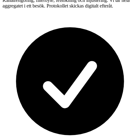
Kanalrengöring, filterbyte, felsökning och injustering. Vi tar hela
aggregatet i ett besök. Protokollet skickas digitalt efteråt.