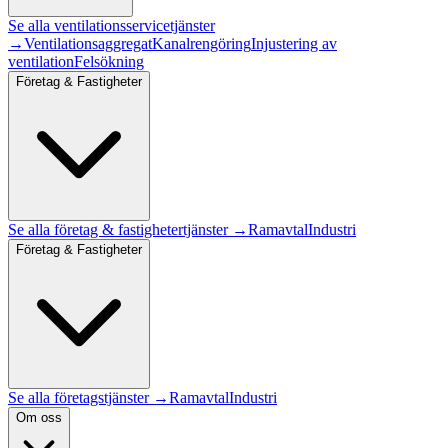
Se alla
ventilationsservice
tjänster
→
Ventilationsaggregat
Kanalrengöring
Injustering av
ventilation
Felsökning
Företag & Fastigheter
Se alla
företag & fastigheter
tjänster →
Ramavtal
Industri
Företag & Fastigheter
Se alla företagstjänster →
Ramavtal
Industri
Om oss