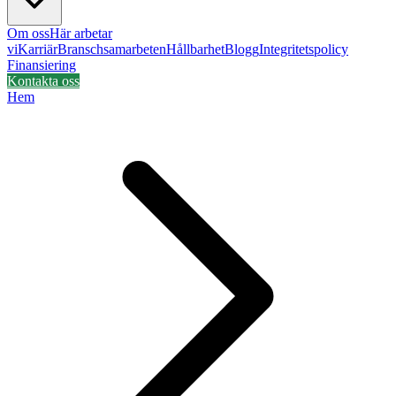
Om oss
Här arbetar
vi
Karriär
Branschsamarbeten
Hållbarhet
Blogg
Integritetspolicy
Finansiering
Kontakta oss
Hem