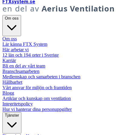
FTX
system
.se
en del av
Aerius Ventilation
Om oss
Om oss
Lär känna FTX System
Här arbetar vi
12 län och 194 orter i Sverige
Karriär
Bli en del av vårt team
Branschsamarbeten
Medlemskap och samarbeten i branschen
Hållbarhet
Vårt ansvar för miljön och framtiden
Blogg
Artiklar och kunskap om ventilation
Integritetspolicy
Hur vi hanterar dina personuppgifter
Tjänster