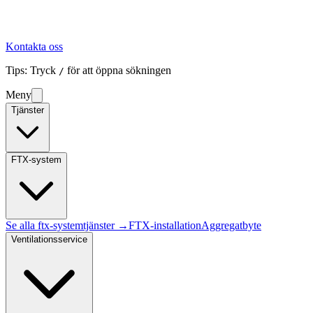
Kontakta oss
Tips: Tryck
för att öppna sökningen
/
Meny
Tjänster
FTX-system
Se alla
ftx-system
tjänster →
FTX-installation
Aggregatbyte
Ventilationsservice