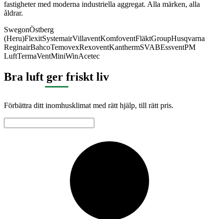
fastigheter med moderna industriella aggregat. Alla märken, alla
åldrar.
Swegon
Östberg
(Heru)
Flexit
Systemair
Villavent
Komfovent
FläktGroup
Husqvarna
Reginair
Bahco
Temovex
Rexovent
Kantherm
SVAB
Essvent
PM
Luft
TermaVent
MiniWin
Acetec
Bra luft ger friskt liv
Förbättra ditt inomhusklimat med rätt hjälp, till rätt pris.