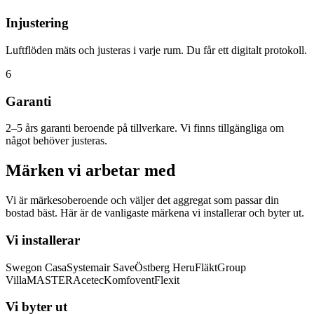
Injustering
Luftflöden mäts och justeras i varje rum. Du får ett digitalt protokoll.
6
Garanti
2–5 års garanti beroende på tillverkare. Vi finns tillgängliga om
något behöver justeras.
Märken vi arbetar med
Vi är märkesoberoende och väljer det aggregat som passar din
bostad bäst. Här är de vanligaste märkena vi installerar och byter ut.
Vi installerar
Swegon Casa
Systemair Save
Östberg Heru
FläktGroup
VillaMASTER
Acetec
Komfovent
Flexit
Vi byter ut