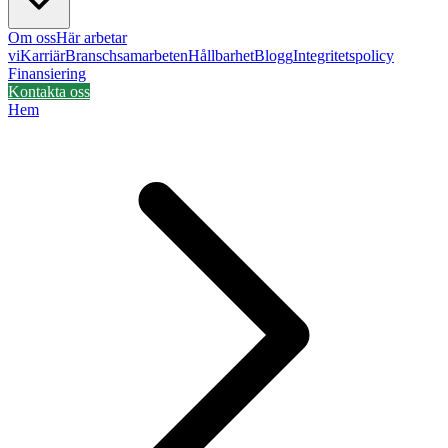
Om oss
Här arbetar
vi
Karriär
Branschsamarbeten
Hållbarhet
Blogg
Integritetspolicy
Finansiering
Kontakta oss
Hem