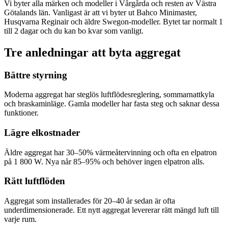
Vi byter alla märken och modeller i Vårgårda och resten av Västra
Götalands län. Vanligast är att vi byter ut Bahco Minimaster,
Husqvarna Reginair och äldre Swegon-modeller. Bytet tar normalt 1
till 2 dagar och du kan bo kvar som vanligt.
Tre anledningar att byta aggregat
Bättre styrning
Moderna aggregat har steglös luftflödesreglering, sommarnattkyla
och braskaminläge. Gamla modeller har fasta steg och saknar dessa
funktioner.
Lägre elkostnader
Äldre aggregat har 30–50% värmeåtervinning och ofta en elpatron
på 1 800 W. Nya når 85–95% och behöver ingen elpatron alls.
Rätt luftflöden
Aggregat som installerades för 20–40 år sedan är ofta
underdimensionerade. Ett nytt aggregat levererar rätt mängd luft till
varje rum.