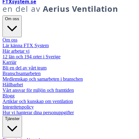
FTX
system
.se
en del av
Aerius Ventilation
Om oss
Om oss
Lär känna FTX System
Här arbetar vi
12 län och 194 orter i Sverige
Karriär
Bli en del av vårt team
Branschsamarbeten
Medlemskap och samarbeten i branschen
Hållbarhet
Vårt ansvar för miljön och framtiden
Blogg
Artiklar och kunskap om ventilation
Integritetspolicy
Hur vi hanterar dina personuppgifter
Tjänster