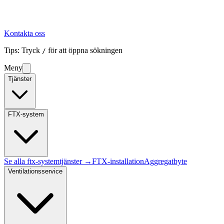
Kontakta oss
Tips: Tryck
för att öppna sökningen
/
Meny
Tjänster
FTX-system
Se alla
ftx-system
tjänster →
FTX-installation
Aggregatbyte
Ventilationsservice