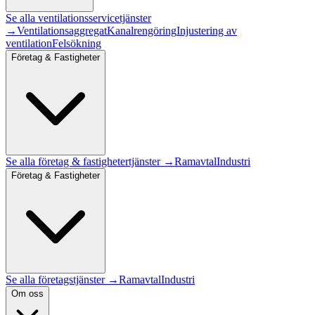
Se alla
ventilationsservice
tjänster
→
Ventilationsaggregat
Kanalrengöring
Injustering av
ventilation
Felsökning
Företag & Fastigheter
Se alla
företag & fastigheter
tjänster →
Ramavtal
Industri
Företag & Fastigheter
Se alla företagstjänster →
Ramavtal
Industri
Om oss