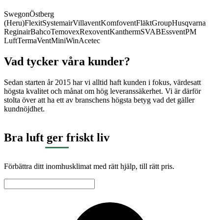
Swegon
Östberg
(Heru)
Flexit
Systemair
Villavent
Komfovent
FläktGroup
Husqvarna
Reginair
Bahco
Temovex
Rexovent
Kantherm
SVAB
Essvent
PM
Luft
TermaVent
MiniWin
Acetec
Vad tycker våra kunder?
Sedan starten år 2015 har vi alltid haft kunden i fokus, värdesatt
högsta kvalitet och månat om hög leveranssäkerhet. Vi är därför
stolta över att ha ett av branschens högsta betyg vad det gäller
kundnöjdhet.
Bra luft ger friskt liv
Förbättra ditt inomhusklimat med rätt hjälp, till rätt pris.