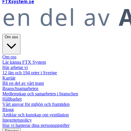
FTX
system
.se
en del av
A
Om oss
Om oss
Lär känna FTX System
Här arbetar vi
12 län och 194 orter i Sverige
Karriär
Bli en del av vårt team
Branschsamarbeten
Medlemskap och samarbeten i branschen
Hållbarhet
Vårt ansvar för miljön och framtiden
Blogg
Artiklar och kunskap om ventilation
Integritetspolicy
Hur vi hanterar dina personuppgifter