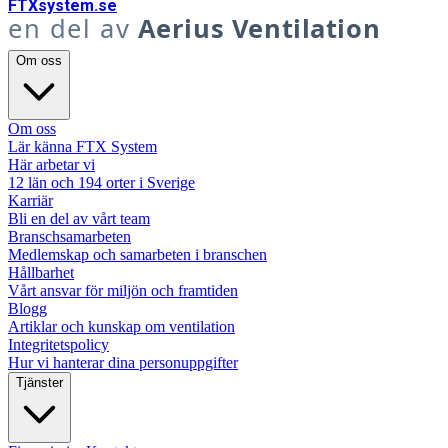
FTX
system
.se
en del av
Aerius Ventilation
Om oss
Om oss
Lär känna FTX System
Här arbetar vi
12 län och 194 orter i Sverige
Karriär
Bli en del av vårt team
Branschsamarbeten
Medlemskap och samarbeten i branschen
Hållbarhet
Vårt ansvar för miljön och framtiden
Blogg
Artiklar och kunskap om ventilation
Integritetspolicy
Hur vi hanterar dina personuppgifter
Tjänster