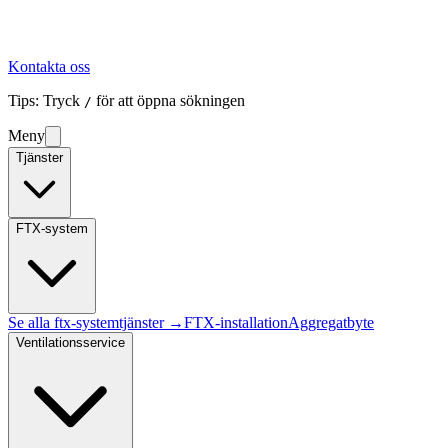
Kontakta oss
Tips: Tryck
för att öppna sökningen
/
Meny
Tjänster
FTX-system
Se alla
ftx-system
tjänster →
FTX-installation
Aggregatbyte
Ventilationsservice