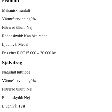
Frånluft
Mekanisk frånluft
Värmeåtervinning
0%
Filtrerad tilluft:
Nej
Radonskydd:
Kan öka radon
Ljudnivå:
Medel
Pris efter ROT
15 000 – 30 000 kr
Självdrag
Naturligt luftflöde
Värmeåtervinning
0%
Filtrerad tilluft:
Nej
Radonskydd:
Nej
Ljudnivå:
Tyst