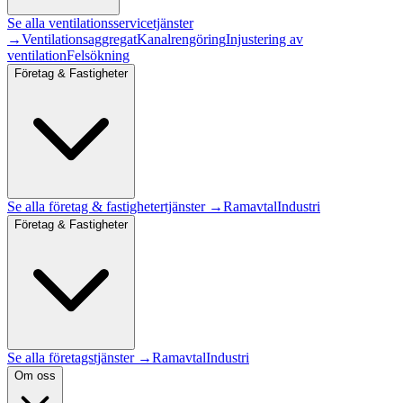
Se alla
ventilationsservice
tjänster
→
Ventilationsaggregat
Kanalrengöring
Injustering av
ventilation
Felsökning
Företag & Fastigheter
Se alla
företag & fastigheter
tjänster →
Ramavtal
Industri
Företag & Fastigheter
Se alla företagstjänster →
Ramavtal
Industri
Om oss