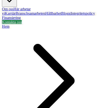
Om oss
Här arbetar
vi
Karriär
Branschsamarbeten
Hållbarhet
Blogg
Integritetspolicy
Finansiering
Kontakta oss
Hem