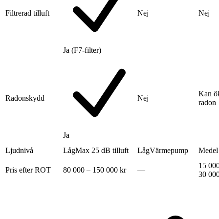
Filtrerad tilluft
Nej
Nej
Ja (F7-filter)
Kan ö
Radonskydd
Nej
radon
Ja
Ljudnivå
Låg
Max 25 dB tilluft
Låg
Värmepump
Medel
15 000
Pris efter ROT
80 000 – 150 000 kr
—
30 000