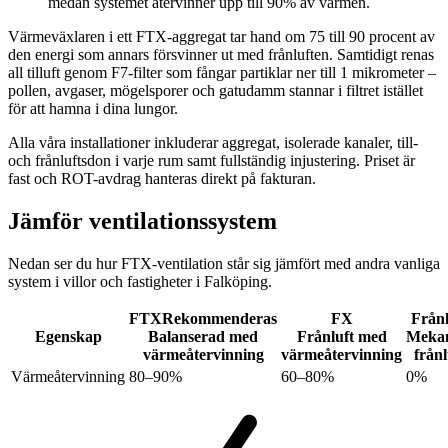
medan systemet återvinner upp till 90% av värmen.
Värmeväxlaren i ett FTX-aggregat tar hand om 75 till 90 procent av
den energi som annars försvinner ut med frånluften. Samtidigt renas
all tilluft genom F7-filter som fångar partiklar ner till 1 mikrometer –
pollen, avgaser, mögel­sporer och gatudamm stannar i filtret istället
för att hamna i dina lungor.
Alla våra installationer inkluderar aggregat, isolerade kanaler, till-
och frånluftsdon i varje rum samt fullständig injustering. Priset är
fast och ROT-avdrag hanteras direkt på fakturan.
Jämför ventilationssystem
Nedan ser du hur FTX-ventilation står sig jämfört med andra vanliga
system i villor och fastigheter i Falköping.
FTX
Rekommenderas
FX
Frånl
Egenskap
Balanserad med
Frånluft med
Mekan
värmeåtervinning
värmeåtervinning
frånl
Värmeåtervinning
80–90%
60–80%
0%