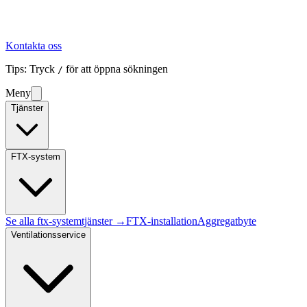
Kontakta oss
Tips: Tryck
för att öppna sökningen
/
Meny
Tjänster
FTX-system
Se alla
ftx-system
tjänster →
FTX-installation
Aggregatbyte
Ventilationsservice