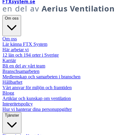
FTX
system
.se
en del av
Aerius Ventilation
Om oss
Om oss
Lär känna FTX System
Här arbetar vi
12 län och 194 orter i Sverige
Karriär
Bli en del av vårt team
Branschsamarbeten
Medlemskap och samarbeten i branschen
Hållbarhet
Vårt ansvar för miljön och framtiden
Blogg
Artiklar och kunskap om ventilation
Integritetspolicy
Hur vi hanterar dina personuppgifter
Tjänster