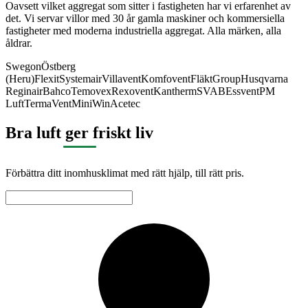
Oavsett vilket aggregat som sitter i fastigheten har vi erfarenhet av
det. Vi servar villor med 30 år gamla maskiner och kommersiella
fastigheter med moderna industriella aggregat. Alla märken, alla
åldrar.
Swegon
Östberg
(Heru)
Flexit
Systemair
Villavent
Komfovent
FläktGroup
Husqvarna
Reginair
Bahco
Temovex
Rexovent
Kantherm
SVAB
Essvent
PM
Luft
TermaVent
MiniWin
Acetec
Bra luft ger friskt liv
Förbättra ditt inomhusklimat med rätt hjälp, till rätt pris.