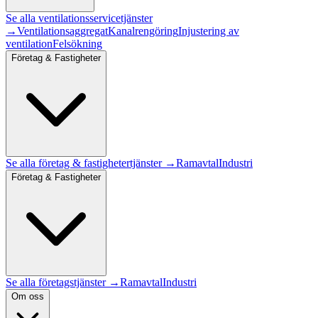
Se alla
ventilationsservice
tjänster
→
Ventilationsaggregat
Kanalrengöring
Injustering av
ventilation
Felsökning
Företag & Fastigheter
Se alla
företag & fastigheter
tjänster →
Ramavtal
Industri
Företag & Fastigheter
Se alla företagstjänster →
Ramavtal
Industri
Om oss