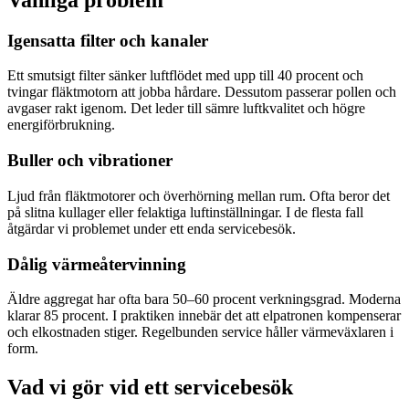
Igensatta filter och kanaler
Ett smutsigt filter sänker luftflödet med upp till 40 procent och
tvingar fläktmotorn att jobba hårdare. Dessutom passerar pollen och
avgaser rakt igenom. Det leder till sämre luftkvalitet och högre
energiförbrukning.
Buller och vibrationer
Ljud från fläktmotorer och överhörning mellan rum. Ofta beror det
på slitna kullager eller felaktiga luftinställningar. I de flesta fall
åtgärdar vi problemet under ett enda servicebesök.
Dålig värmeåtervinning
Äldre aggregat har ofta bara 50–60 procent verkningsgrad. Moderna
klarar 85 procent. I praktiken innebär det att elpatronen kompenserar
och elkostnaden stiger. Regelbunden service håller värmeväxlaren i
form.
Vad vi gör vid ett servicebesök