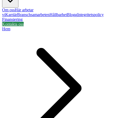
Om oss
Här arbetar
vi
Karriär
Branschsamarbeten
Hållbarhet
Blogg
Integritetspolicy
Finansiering
Kontakta oss
Hem