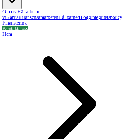
Om oss
Här arbetar
vi
Karriär
Branschsamarbeten
Hållbarhet
Blogg
Integritetspolicy
Finansiering
Kontakta oss
Hem