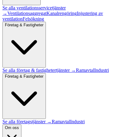
Se alla
ventilationsservice
tjänster
→
Ventilationsaggregat
Kanalrengöring
Injustering av
ventilation
Felsökning
Företag & Fastigheter
Se alla
företag & fastigheter
tjänster →
Ramavtal
Industri
Företag & Fastigheter
Se alla företagstjänster →
Ramavtal
Industri
Om oss