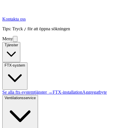
Kontakta oss
Tips: Tryck
för att öppna sökningen
/
Meny
Tjänster
FTX-system
Se alla
ftx-system
tjänster →
FTX-installation
Aggregatbyte
Ventilationsservice