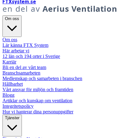
FTX
system
.se
en del av
Aerius Ventilation
Om oss
Om oss
Lär känna FTX System
Här arbetar vi
12 län och 194 orter i Sverige
Karriär
Bli en del av vårt team
Branschsamarbeten
Medlemskap och samarbeten i branschen
Hållbarhet
Vårt ansvar för miljön och framtiden
Blogg
Artiklar och kunskap om ventilation
Integritetspolicy
Hur vi hanterar dina personuppgifter
Tjänster