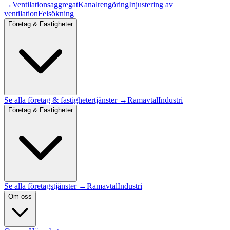
→
Ventilationsaggregat
Kanalrengöring
Injustering av
ventilation
Felsökning
Företag & Fastigheter
Se alla
företag & fastigheter
tjänster →
Ramavtal
Industri
Företag & Fastigheter
Se alla företagstjänster →
Ramavtal
Industri
Om oss