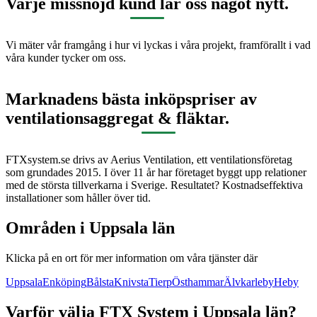
Varje missnöjd kund lär oss något nytt.
Vi mäter vår framgång i hur vi lyckas i våra projekt, framförallt i vad
våra kunder tycker om oss.
Marknadens bästa inköpspriser av
ventilationsaggregat & fläktar.
FTXsystem.se drivs av Aerius Ventilation, ett ventilationsföretag
som grundades 2015. I över 11 år har företaget byggt upp relationer
med de största tillverkarna i Sverige. Resultatet? Kostnadseffektiva
installationer som håller över tid.
Områden i
Uppsala län
Klicka på en ort för mer information om våra tjänster där
Uppsala
Enköping
Bålsta
Knivsta
Tierp
Östhammar
Älvkarleby
Heby
Varför välja FTX System i
Uppsala län
?