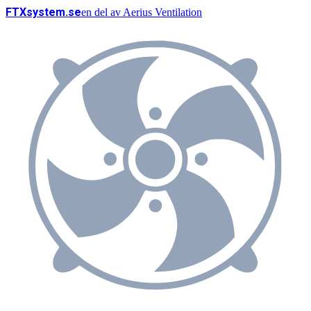
FTX
system
.se
en del av
Aerius Ventilation