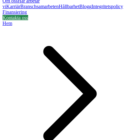
Om oss
Här arbetar
vi
Karriär
Branschsamarbeten
Hållbarhet
Blogg
Integritetspolicy
Finansiering
Kontakta oss
Hem