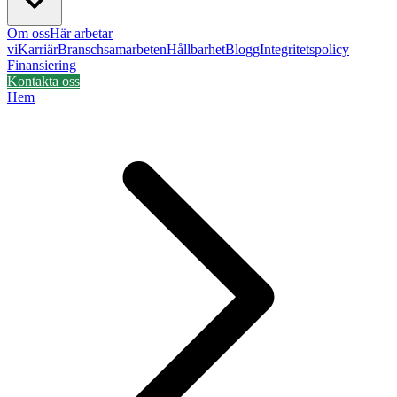
Om oss
Här arbetar
vi
Karriär
Branschsamarbeten
Hållbarhet
Blogg
Integritetspolicy
Finansiering
Kontakta oss
Hem