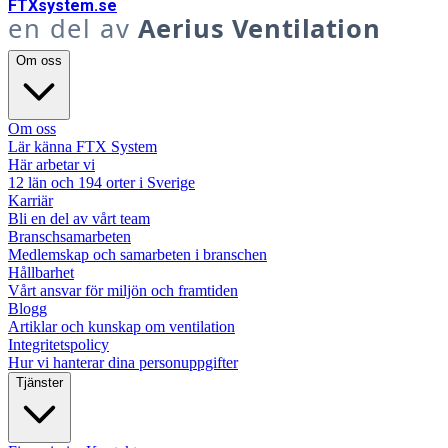
FTX
system
.se
en del av
Aerius Ventilation
Om oss
Om oss
Lär känna FTX System
Här arbetar vi
12 län och 194 orter i Sverige
Karriär
Bli en del av vårt team
Branschsamarbeten
Medlemskap och samarbeten i branschen
Hållbarhet
Vårt ansvar för miljön och framtiden
Blogg
Artiklar och kunskap om ventilation
Integritetspolicy
Hur vi hanterar dina personuppgifter
Tjänster