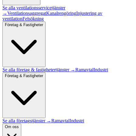
Se alla
ventilationsservice
tjänster
→
Ventilationsaggregat
Kanalrengöring
Injustering av
ventilation
Felsökning
Företag & Fastigheter
Se alla
företag & fastigheter
tjänster →
Ramavtal
Industri
Företag & Fastigheter
Se alla företagstjänster →
Ramavtal
Industri
Om oss