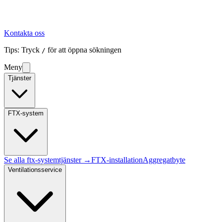
Kontakta oss
Tips: Tryck
för att öppna sökningen
/
Meny
Tjänster
FTX-system
Se alla
ftx-system
tjänster →
FTX-installation
Aggregatbyte
Ventilationsservice